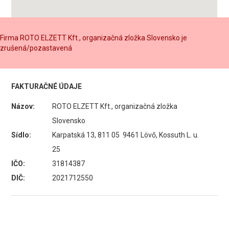
Firma ROTO ELZETT Kft., organizačná zložka Slovensko je
zrušená/pozastavená
FAKTURAČNÉ ÚDAJE
Názov:
ROTO ELZETT Kft., organizačná zložka
Slovensko
Sídlo:
Karpatská 13, 811 05 9461 Lövő, Kossuth L. u.
25
IČO:
31814387
DIČ:
2021712550