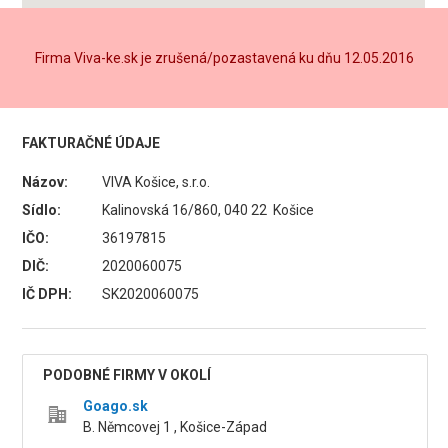
Firma Viva-ke.sk je zrušená/pozastavená ku dňu 12.05.2016
FAKTURAČNÉ ÚDAJE
Názov:
VIVA Košice, s.r.o.
Sídlo:
Kalinovská 16/860, 040 22 Košice
IČO:
36197815
DIČ:
2020060075
IČ DPH:
SK2020060075
PODOBNÉ FIRMY V OKOLÍ
Goago.sk
B. Němcovej 1 , Košice-Západ