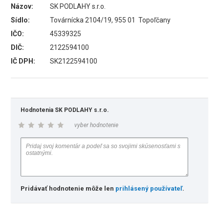
Názov:
SK PODLAHY s.r.o.
Sídlo:
Továrnícka 2104/19, 955 01 Topoľčany
IČO:
45339325
DIČ:
2122594100
IČ DPH:
SK2122594100
Hodnotenia SK PODLAHY s.r.o.
vyber hodnotenie
Pridávať hodnotenie môže len
prihlásený používateľ
.