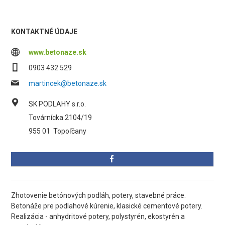
KONTAKTNÉ ÚDAJE
www.betonaze.sk
0903 432 529
martincek@betonaze.sk
SK PODLAHY s.r.o.
Továrnícka 2104/19
955 01
Topoľčany
Zhotovenie betónových podláh, potery, stavebné práce.
Betonáže pre podlahové kúrenie, klasické cementové potery.
Realizácia - anhydritové potery, polystyrén, ekostyrén a