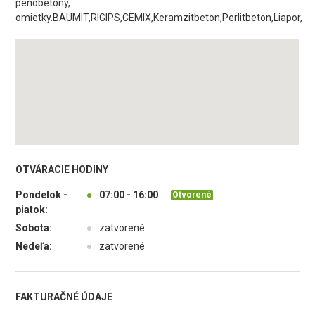
penobetóny,
omietky.BAUMIT,RIGIPS,CEMIX,Keramzitbeton,Perlitbeton,Liapor,
OTVÁRACIE HODINY
Pondelok -
●
07:00 - 16:00
Otvorené
piatok:
Sobota:
●
zatvorené
Nedeľa:
●
zatvorené
FAKTURAČNÉ ÚDAJE