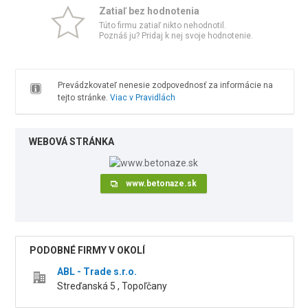
Zatiaľ bez hodnotenia
Túto firmu zatiaľ nikto nehodnotil.
Poznáš ju? Pridaj k nej svoje hodnotenie.
Prevádzkovateľ nenesie zodpovednosť za informácie na
tejto stránke.
Viac v Pravidlách
WEBOVÁ STRÁNKA
www.betonaze.sk
PODOBNÉ FIRMY V OKOLÍ
ABL - Trade s.r.o.
Streďanská 5 , Topoľčany