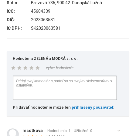
Sídlo:
Brezová 736, 900 42 Dunajská Lužná
IČO:
45604339
DIČ:
2023063581
IČ DPH:
SK2023063581
Hodnotenia ZELENÁ a MODRÁ s. r. o.
vyber hodnotenie
Pridávať hodnotenie môže len
prihlásený používateľ
.
msotkova
Hodnotenia: 1
Užitočné:
0