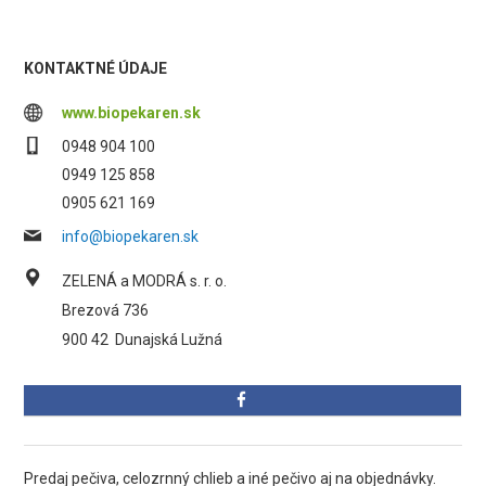
KONTAKTNÉ ÚDAJE
www.biopekaren.sk
0948 904 100
0949 125 858
0905 621 169
info@biopekaren.sk
ZELENÁ a MODRÁ s. r. o.
Brezová 736
900 42
Dunajská Lužná
Predaj pečiva, celozrnný chlieb a iné pečivo aj na objednávky.