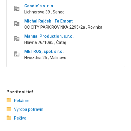
Candie´s s. r. o.
Lichnerova 39 , Senec
Michal Rajček - Fa Emont
OC CITY PARK ROVINKA 2295/2a , Rovinka
Manual Production, s.r.o.
Hlavná 76/1085 , Čataj
METROS, spol. s r.o.
Hviezdna 25 , Malinovo
Pozrite si tiež:
Pekárne
Výroba potravín
Pečivo