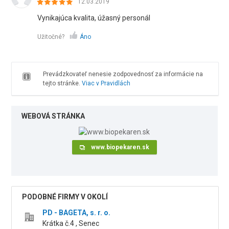
12.03.2019
Vynikajúca kvalita, úžasný personál
Užitočné?
Áno
Prevádzkovateľ nenesie zodpovednosť za informácie na
tejto stránke.
Viac v Pravidlách
WEBOVÁ STRÁNKA
www.biopekaren.sk
PODOBNÉ FIRMY V OKOLÍ
PD - BAGETA, s. r. o.
Krátka č.4 , Senec