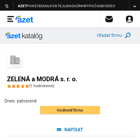
Hľadať firmu
ZELENÁ a MODRÁ s. r. o.
(
1
hodnotenie
)
Dnes:
zatvorené
Hodnotiť firmu
NAPÍSAŤ