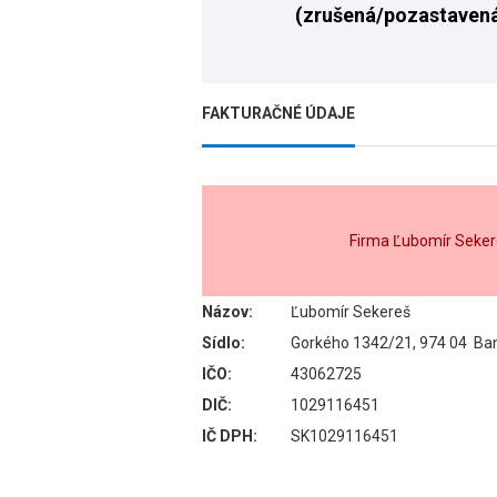
(zrušená/pozastaven
FAKTURAČNÉ ÚDAJE
Firma Ľubomír Seker
Názov:
Ľubomír Sekereš
Sídlo:
Gorkého 1342/21, 974 04 Ban
IČO:
43062725
DIČ:
1029116451
IČ DPH:
SK1029116451