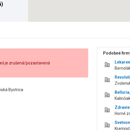
á)
Podobné firmy
Lekaren
eš je zrušená/pozastavená
Bernolák
Revolut
Zvolensk
ská Bystrica
Belluria,
Kalinčia
Zdravie
Horné zá
Svetvon
Kremničk