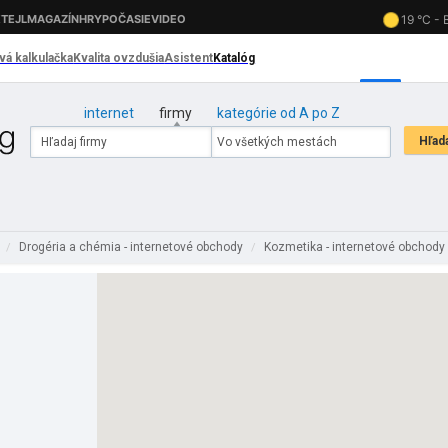
internet
firmy
kategórie od A po Z
y
Drogéria a chémia - internetové obchody
Kozmetika - internetové obchody
/
/