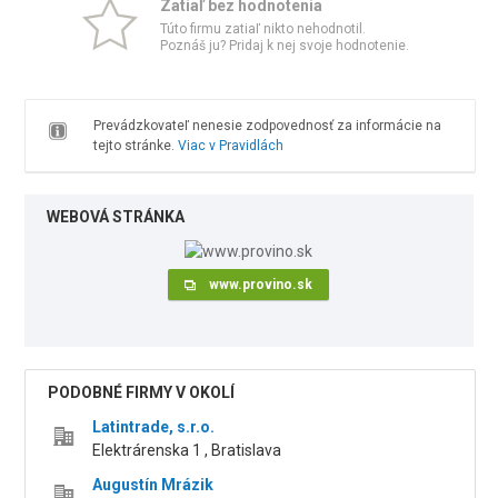
Zatiaľ bez hodnotenia
Túto firmu zatiaľ nikto nehodnotil.
Poznáš ju? Pridaj k nej svoje hodnotenie.
Prevádzkovateľ nenesie zodpovednosť za informácie na
tejto stránke.
Viac v Pravidlách
WEBOVÁ STRÁNKA
www.provino.sk
PODOBNÉ FIRMY V OKOLÍ
Latintrade, s.r.o.
Elektrárenska 1 , Bratislava
Augustín Mrázik