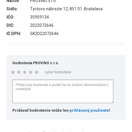
Názov:
PROVINO s.r.o.
Sídlo:
Tyršovo nábrežie 12, 851 01 Bratislava
IČO:
35959134
DIČ:
2022072646
IČ DPH:
SK2022072646
Hodnotenia PROVINO s.r.o.
vyber hodnotenie
Pridávať hodnotenie môže len
prihlásený používateľ
.