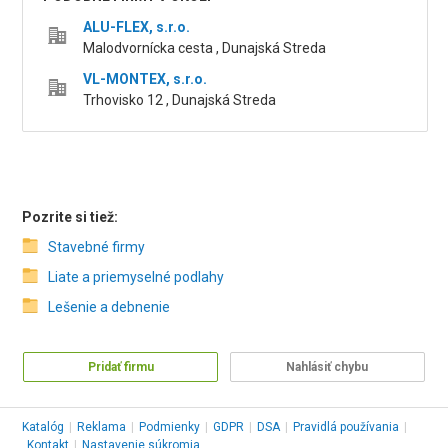
ALU-FLEX, s.r.o.
Malodvornícka cesta , Dunajská Streda
VL-MONTEX, s.r.o.
Trhovisko 12 , Dunajská Streda
Pozrite si tiež:
Stavebné firmy
Liate a priemyselné podlahy
Lešenie a debnenie
Pridať firmu
Nahlásiť chybu
Katalóg
|
Reklama
|
Podmienky
|
GDPR
|
DSA
|
Pravidlá používania
|
Kontakt
|
Nastavenie súkromia