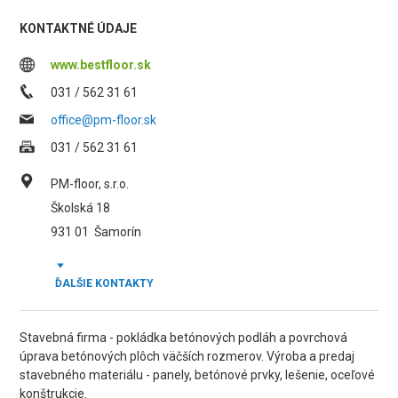
KONTAKTNÉ ÚDAJE
www.bestfloor.sk
031 / 562 31 61
office@pm-floor.sk
031 / 562 31 61
PM-floor, s.r.o.
Školská 18
931 01
Šamorín
ĎALŠIE KONTAKTY
Stavebná firma - pokládka betónových podláh a povrchová
úprava betónových plôch väčších rozmerov. Výroba a predaj
stavebného materiálu - panely, betónové prvky, lešenie, oceľové
konštrukcie.