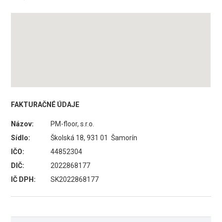
FAKTURAČNÉ ÚDAJE
Názov:
PM-floor, s.r.o.
Sídlo:
Školská 18, 931 01 Šamorín
IČO:
44852304
DIČ:
2022868177
IČ DPH:
SK2022868177