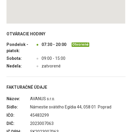
OTVÁRACIE HODINY
Pondelok -
●
07:30 - 20:00
Otvorené
piatok:
Sobota:
●
09:00 - 15:00
Nedeľa:
●
zatvorené
FAKTURAČNÉ ÚDAJE
Názov:
AVANUS s.r.o.
Sídlo:
Námestie svätého Egídia 44, 058 01 Poprad
IČO:
45483299
DIČ:
2023007063
IČ DPH:
SK2023007063