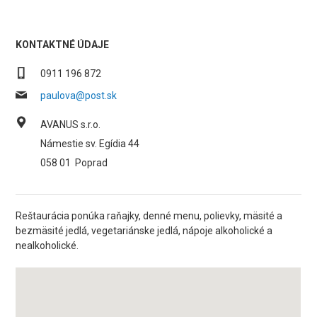
KONTAKTNÉ ÚDAJE
0911 196 872
paulova@post.sk
AVANUS s.r.o.
Námestie sv. Egídia 44
058 01
Poprad
Reštaurácia ponúka raňajky, denné menu, polievky, mäsité a
bezmäsité jedlá, vegetariánske jedlá, nápoje alkoholické a
nealkoholické.