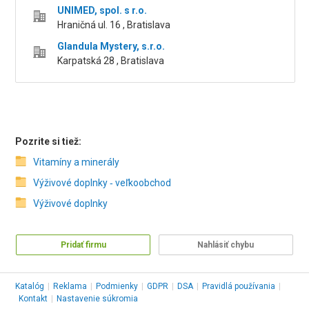
UNIMED, spol. s r.o.
Hraničná ul. 16 , Bratislava
Glandula Mystery, s.r.o.
Karpatská 28 , Bratislava
Pozrite si tiež:
Vitamíny a minerály
Výživové doplnky ‑ veľkoobchod
Výživové doplnky
Pridať firmu
Nahlásiť chybu
Katalóg
|
Reklama
|
Podmienky
|
GDPR
|
DSA
|
Pravidlá používania
|
Kontakt
|
Nastavenie súkromia