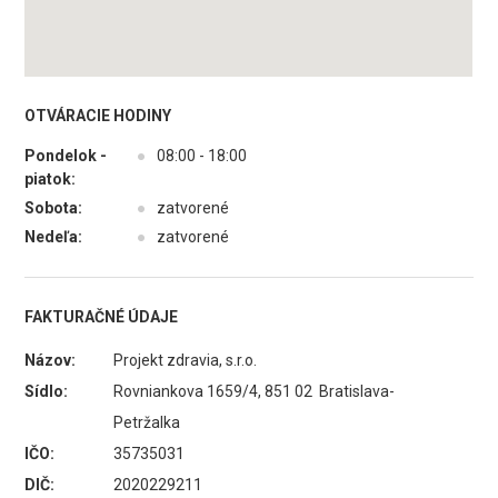
OTVÁRACIE HODINY
Pondelok -
●
08:00 - 18:00
piatok:
Sobota:
●
zatvorené
Nedeľa:
●
zatvorené
FAKTURAČNÉ ÚDAJE
Názov:
Projekt zdravia, s.r.o.
Sídlo:
Rovniankova 1659/4, 851 02 Bratislava-
Petržalka
IČO:
35735031
DIČ:
2020229211