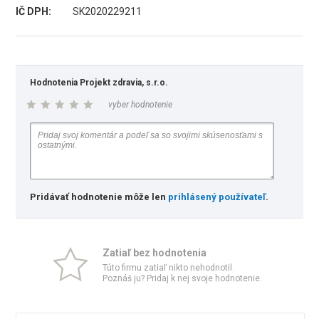
IČ DPH:
SK2020229211
Hodnotenia Projekt zdravia, s.r.o.
vyber hodnotenie
Pridávať hodnotenie môže len
prihlásený používateľ
.
Zatiaľ bez hodnotenia
Túto firmu zatiaľ nikto nehodnotil.
Poznáš ju? Pridaj k nej svoje hodnotenie.