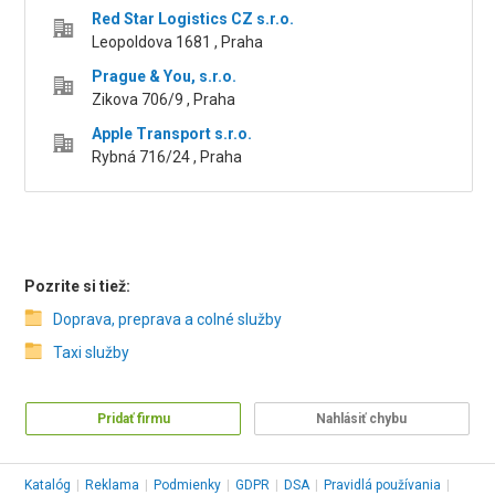
Red Star Logistics CZ s.r.o.
Leopoldova 1681 , Praha
Prague & You, s.r.o.
Zikova 706/9 , Praha
Apple Transport s.r.o.
Rybná 716/24 , Praha
Pozrite si tiež:
Doprava, preprava a colné služby
Taxi služby
Pridať firmu
Nahlásiť chybu
Katalóg
|
Reklama
|
Podmienky
|
GDPR
|
DSA
|
Pravidlá používania
|