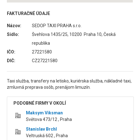
FAKTURAČNÉ ÚDAJE
Názov:
SEDOP TAXI PRAHA s.r.o.
Sídlo:
Švehlova 1435/25, 10200 Praha 10, Česká
republika
IČO:
27221580
DIČ:
CZ27221580
Taxi služba, transfery na letisko, kuriérska služba, nákladné taxi,
zmluvná preprava osôb, prenájom limuzín.
PODOBNÉ FIRMY V OKOLÍ
Maksym Viksman
Světova 473/12 , Praha
Stanislav Brchl
Veltruská 602 , Praha