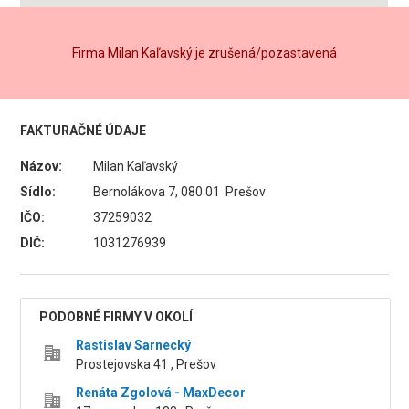
Firma Milan Kaľavský je zrušená/pozastavená
FAKTURAČNÉ ÚDAJE
Názov:
Milan Kaľavský
Sídlo:
Bernolákova 7, 080 01 Prešov
IČO:
37259032
DIČ:
1031276939
PODOBNÉ FIRMY V OKOLÍ
Rastislav Sarnecký
Prostejovska 41 , Prešov
Renáta Zgolová - MaxDecor