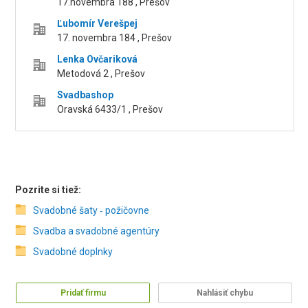
17.novembra 188 , Prešov
Ľubomír Verešpej
17. novembra 184 , Prešov
Lenka Ovčariková
Metodová 2 , Prešov
Svadbashop
Oravská 6433/1 , Prešov
Pozrite si tiež:
Svadobné šaty ‑ požičovne
Svadba a svadobné agentúry
Svadobné doplnky
Pridať firmu
Nahlásiť chybu