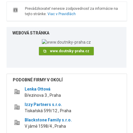
Prevádzkovateľ nenesie zodpovednosť za informácie na
tejto stránke.
Viac v Pravidlách
WEBOVÁ STRÁNKA
www.doutniky-praha.cz
PODOBNÉ FIRMY V OKOLÍ
Lenka Ottová
Březinova 3 , Praha
Izzy Partners s.r.o.
Tiskařská 599/12 , Praha
Blackstone Family s.r.o.
V jámě 1598/4 , Praha