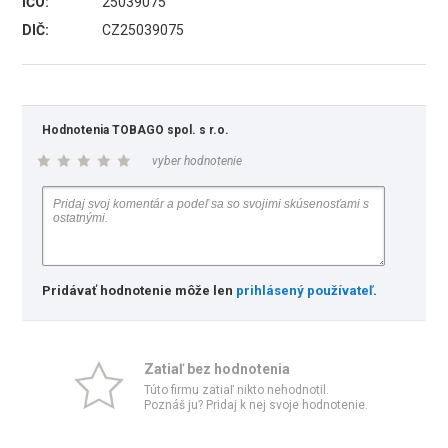
IČO:
25039075
DIČ:
CZ25039075
Hodnotenia TOBAGO spol. s r.o.
vyber hodnotenie
Pridávať hodnotenie môže len
prihlásený používateľ
.
Zatiaľ bez hodnotenia
Túto firmu zatiaľ nikto nehodnotil.
Poznáš ju? Pridaj k nej svoje hodnotenie.