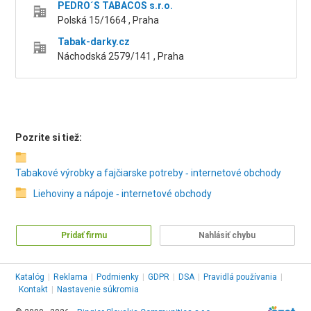
PEDRO´S TABACOS s.r.o.
Polská 15/1664 , Praha
Tabak-darky.cz
Náchodská 2579/141 , Praha
Pozrite si tiež:
Tabakové výrobky a fajčiarske potreby ‑ internetové obchody
Liehoviny a nápoje ‑ internetové obchody
Pridať firmu
Nahlásiť chybu
Katalóg
|
Reklama
|
Podmienky
|
GDPR
|
DSA
|
Pravidlá používania
|
Kontakt
|
Nastavenie súkromia