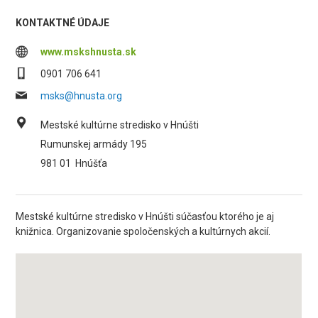
KONTAKTNÉ ÚDAJE
www.mskshnusta.sk
0901 706 641
msks@hnusta.org
Mestské kultúrne stredisko v Hnúšti
Rumunskej armády 195
981 01
Hnúšťa
Mestské kultúrne stredisko v Hnúšti súčasťou ktorého je aj
knižnica. Organizovanie spoločenských a kultúrnych akcií.