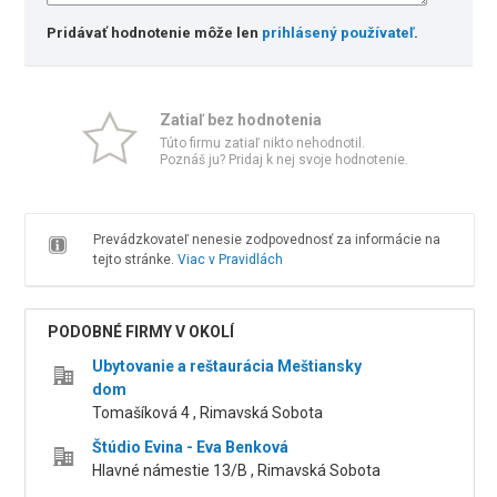
Pridávať hodnotenie môže len
prihlásený používateľ
.
Zatiaľ bez hodnotenia
Túto firmu zatiaľ nikto nehodnotil.
Poznáš ju? Pridaj k nej svoje hodnotenie.
Prevádzkovateľ nenesie zodpovednosť za informácie na
tejto stránke.
Viac v Pravidlách
PODOBNÉ FIRMY V OKOLÍ
Ubytovanie a reštaurácia Meštiansky
dom
Tomašíková 4 , Rimavská Sobota
Štúdio Evina - Eva Benková
Hlavné námestie 13/B , Rimavská Sobota