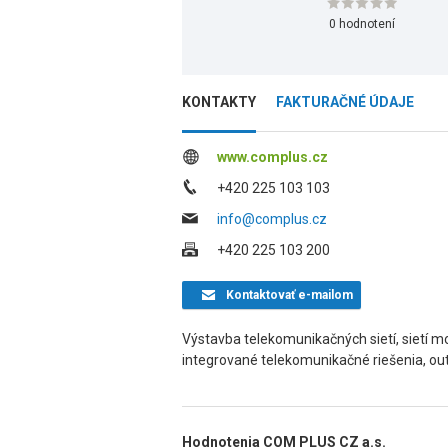
0 hodnotení
KONTAKTY
FAKTURAČNÉ ÚDAJE
www.complus.cz
+420 225 103 103
info@complus.cz
+420 225 103 200
Kontaktovať
e-mailom
Výstavba telekomunikačných sietí, sietí mo
integrované telekomunikačné riešenia, out
Hodnotenia COM PLUS CZ a.s.