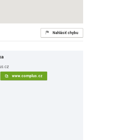
Nahlásiť chybu
ka
www.complus.cz