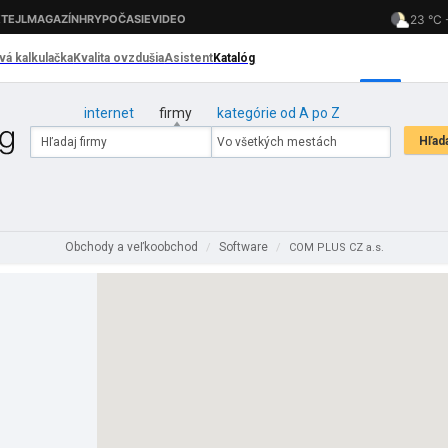
internet
firmy
kategórie od A po Z
Obchody a veľkoobchod
Software
/
/
COM PLUS CZ a.s.