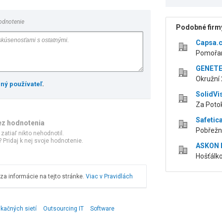
odnotenie
Podobné firmy
Capsa.cz
Pomořan
GENETEX
Okružní 
ený používateľ
.
SolidVis
Za Poto
Safetica
ez hodnotenia
Pobřežní
 zatiaľ nikto nehodnotil.
 Pridaj k nej svoje hodnotenie.
ASKON I
Hošťálk
a informácie na tejto stránke.
Viac v Pravidlách
ikačných sietí
Outsourcing IT
Software