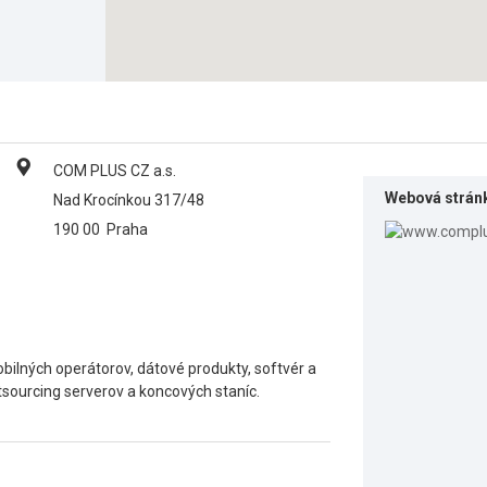
COM PLUS CZ a.s.
Webová strán
Nad Krocínkou 317/48
190 00
Praha
bilných operátorov, dátové produkty, softvér a
sourcing serverov a koncových staníc.