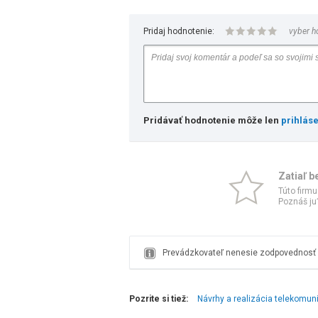
Pridaj hodnotenie:
vyber h
Pridávať hodnotenie môže len
prihlás
Zatiaľ b
Túto firmu
Poznáš ju?
Prevádzkovateľ nenesie zodpovednosť z
Pozrite si tiež:
Návrhy a realizácia telekomun