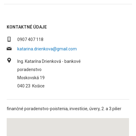
KONTAKTNÉ ÚDAJE
0907 407 118
katarina.drienkova@gmail.com
Ing. Katarína Drienková - bankové
poradenstvo
Moskovská 19
040 23
Košice
finančné poradenstvo-poistenia, investície, úvery, 2. a 3.pilier