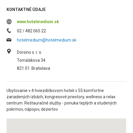
KONTAKTNÉ ÚDAJE
www.hotelmedium.sk
02 / 482 065 22
hotelmedium@hotelmedium.sk
Dorsino s. r. o.
Tomášikova 34
821 01
Bratislava
Ubytovanie v 4 hviezdičkovom hoteli v 55 komfortne
zariadených izbách, kongresové priestory, wellness a relax
centrum. Reštauračné služby - ponuka teplých a studených
pokrmov, nápojov, dezertov.