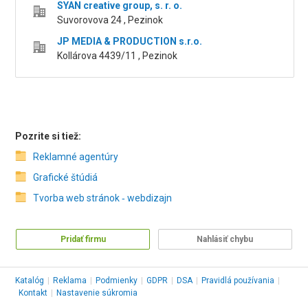
SYAN creative group, s. r. o.
Suvorovova 24 , Pezinok
JP MEDIA & PRODUCTION s.r.o.
Kollárova 4439/11 , Pezinok
Pozrite si tiež:
Reklamné agentúry
Grafické štúdiá
Tvorba web stránok ‑ webdizajn
Pridať firmu
Nahlásiť chybu
Katalóg
|
Reklama
|
Podmienky
|
GDPR
|
DSA
|
Pravidlá používania
|
Kontakt
|
Nastavenie súkromia