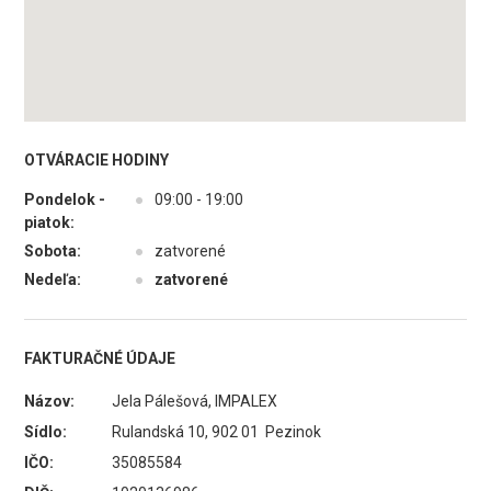
OTVÁRACIE HODINY
Pondelok -
●
09:00 - 19:00
piatok:
Sobota:
●
zatvorené
Nedeľa:
●
zatvorené
FAKTURAČNÉ ÚDAJE
Názov:
Jela Pálešová, IMPALEX
Sídlo:
Rulandská 10, 902 01 Pezinok
IČO:
35085584