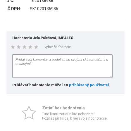
DIČ:
1020136986
IČ DPH:
SK1020136986
Hodnotenia Jela Pálešová, IMPALEX
vyber hodnotenie
Pridávať hodnotenie môže len
prihlásený používateľ
.
Zatiaľ bez hodnotenia
Túto firmu zatiaľ nikto nehodnotil.
Poznáš ju? Pridaj k nej svoje hodnotenie.