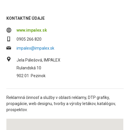
KONTAKTNÉ ÚDAJE
www.impalex.sk
0905 266 820
impalex@impalex.sk
Jela Pálešová, IMPALEX
Rulandská 10
902 01
Pezinok
Reklamná činnosť a služby v oblasti reklamy, DTP grafiky,
propagácie, web designu, tvorby a výroby letákov, katalógov,
prospektov.