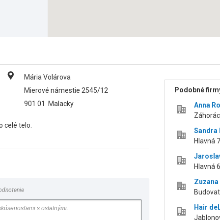
Mária Volárova
Podobné firmy
Mierové námestie 2545/12
901 01
Malacky
Anna Ro
Záhorác
 celé telo.
Sandra 
Hlavná 7
Jarosla
Hlavná 
Zuzana 
odnotenie
Budovat
Hair de
Jablono