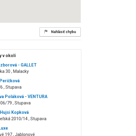
Nahlásiť chybu
 v okolí
zborová - GALLET
ka 30 , Malacky
Peričková
6 , Stupava
va Poláková - VENTURA
606/79 , Stupava
Hujsi Kopková
eľská 2010/14 , Stupava
Luxe
vé 197 , Jablonové