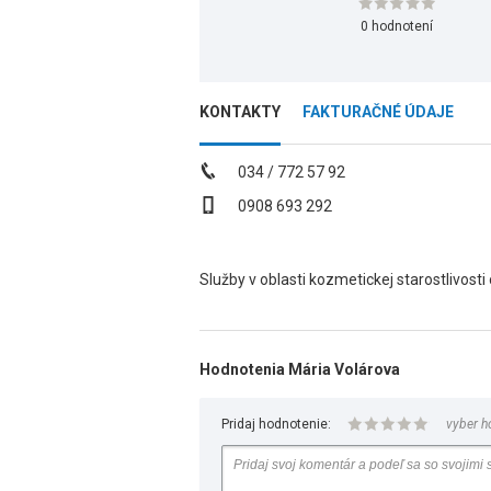
0 hodnotení
KONTAKTY
FAKTURAČNÉ ÚDAJE
034 / 772 57 92
0908 693 292
Služby v oblasti kozmetickej starostlivosti o
Hodnotenia Mária Volárova
Pridaj hodnotenie:
vyber h