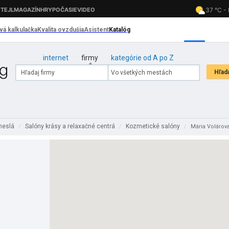
internet
firmy
kategórie od A po Z
emeslá
Salóny krásy a relaxačné centrá
Kozmetické salóny
/
/
/
Mária Volárov