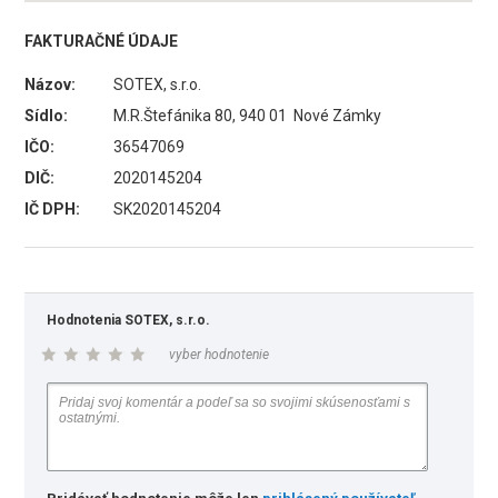
FAKTURAČNÉ ÚDAJE
Názov:
SOTEX, s.r.o.
Sídlo:
M.R.Štefánika 80, 940 01 Nové Zámky
IČO:
36547069
DIČ:
2020145204
IČ DPH:
SK2020145204
Hodnotenia SOTEX, s.r.o.
vyber hodnotenie