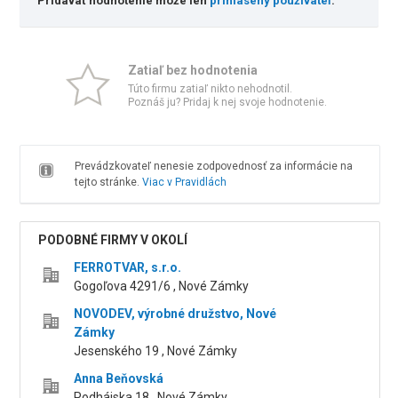
Pridávať hodnotenie môže len
prihlásený používateľ
.
Zatiaľ bez hodnotenia
Túto firmu zatiaľ nikto nehodnotil.
Poznáš ju? Pridaj k nej svoje hodnotenie.
Prevádzkovateľ nenesie zodpovednosť za informácie na
tejto stránke.
Viac v Pravidlách
PODOBNÉ FIRMY V OKOLÍ
FERROTVAR, s.r.o.
Gogoľova 4291/6 , Nové Zámky
NOVODEV, výrobné družstvo, Nové
Zámky
Jesenského 19 , Nové Zámky
Anna Beňovská
Podhájska 18 , Nové Zámky