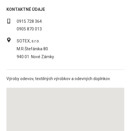
KONTAKTNÉ ÚDAJE
0915 728 364
0905 870 013
SOTEX, s.r.o.
M.R.Štefánika 80
940 01
Nové Zámky
Výroby odevov, textilných výrobkov a odevných doplnkov.