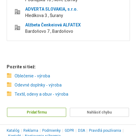
ADVERTA SLOVAKIA, s.r.o.
Hledíkova 3 , Šurany
Alžbeta Čenkeiová ALFATEX
Bardoňovo 7 , Bardoňovo
Pozrite si tiež:
Oblečenie ‑ výroba
Odevné doplnky ‑ výroba
Textil, odevy a obuv ‑ výroba
Pridať firmu
Nahlásiť chybu
Katalóg
|
Reklama
|
Podmienky
|
GDPR
|
DSA
|
Pravidlá používania
|