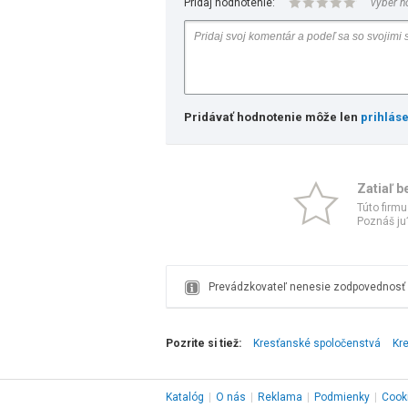
Pridaj hodnotenie:
vyber h
Pridávať hodnotenie môže len
prihlás
Zatiaľ b
Túto firmu
Poznáš ju?
Prevádzkovateľ nenesie zodpovednosť z
Pozrite si tiež:
Kresťanské spoločenstvá
Kre
Katalóg
|
O nás
|
Reklama
|
Podmienky
|
Cook