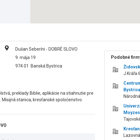
Dušan Seberíni - DOBRÉ SLOVO
Podobné firmy
9. mája 19
974 01
Banská Bystrica
Židovsk
J.Kráľa 
Centrum
Bystric
vá, preklady Biblie, aplikácie na stiahnutie pre
Národná 
y. Misijná stanica, kresťanské spoločenstvo.
Univerz
Moyzesa
Tajovské
OVO
Kresťan
Lazovná