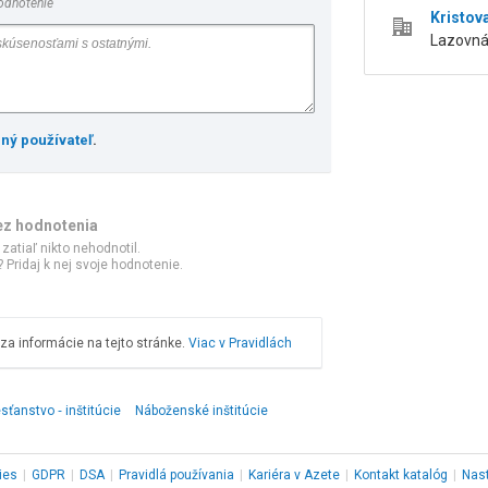
odnotenie
Kristov
Lazovná 
ený používateľ
.
ez hodnotenia
 zatiaľ nikto nehodnotil.
 Pridaj k nej svoje hodnotenie.
a informácie na tejto stránke.
Viac v Pravidlách
sťanstvo ‑ inštitúcie
Náboženské inštitúcie
ies
|
GDPR
|
DSA
|
Pravidlá používania
|
Kariéra v Azete
|
Kontakt
katalóg
|
Nas