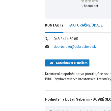
0 hodnotení
KONTAKTY
FAKTURAČNÉ ÚDAJE
048 / 414 60 85
dobreslovo@dobreslovo.sk
Kontaktovať
e-mailom
Kresťanské spoločenstvo ponúkajúce posolst
Bibliu. Vydavateľstvo kresťanskej literatúr
Hodnotenia Dušan Seberíni - DOBRÉ SL