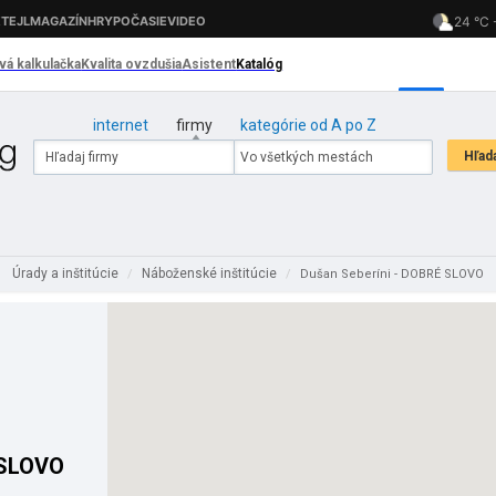
internet
firmy
kategórie od A po Z
Úrady a inštitúcie
Náboženské inštitúcie
/
/
Dušan Seberíni - DOBRÉ SLOVO
 SLOVO