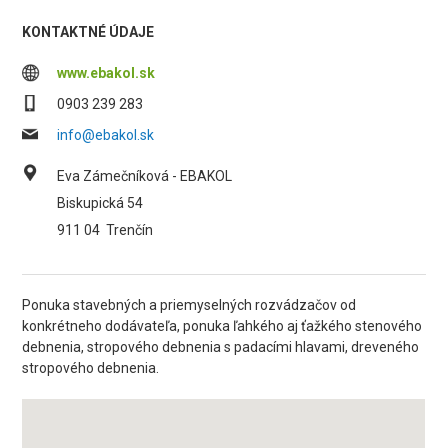
KONTAKTNÉ ÚDAJE
www.ebakol.sk
0903 239 283
info@ebakol.sk
Eva Zámečníková - EBAKOL
Biskupická 54
911 04
Trenčín
Ponuka stavebných a priemyselných rozvádzačov od
konkrétneho dodávateľa, ponuka ľahkého aj ťažkého stenového
debnenia, stropového debnenia s padacími hlavami, dreveného
stropového debnenia.