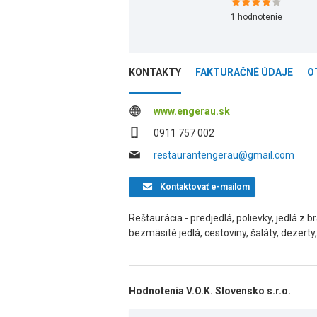
1
hodnotenie
KONTAKTY
FAKTURAČNÉ ÚDAJE
O
www.engerau.sk
0911 757 002
restaurantengerau@gmail.com
Kontaktovať
e-mailom
Reštaurácia - predjedlá, polievky, jedlá z 
bezmäsité jedlá, cestoviny, šaláty, dezerty,
Hodnotenia V.O.K. Slovensko s.r.o.