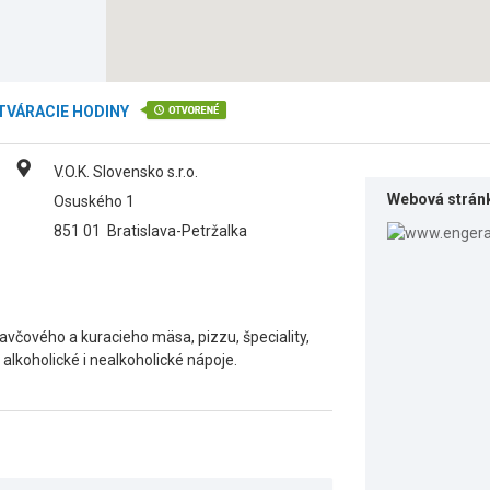
TVÁRACIE HODINY
V.O.K. Slovensko s.r.o.
Webová strán
Osuského 1
851 01
Bratislava-Petržalka
bravčového a kuracieho mäsa, pizzu, špeciality,
 alkoholické i nealkoholické nápoje.