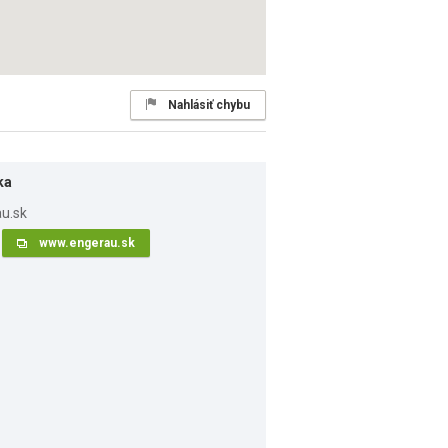
Nahlásiť chybu
ka
www.engerau.sk