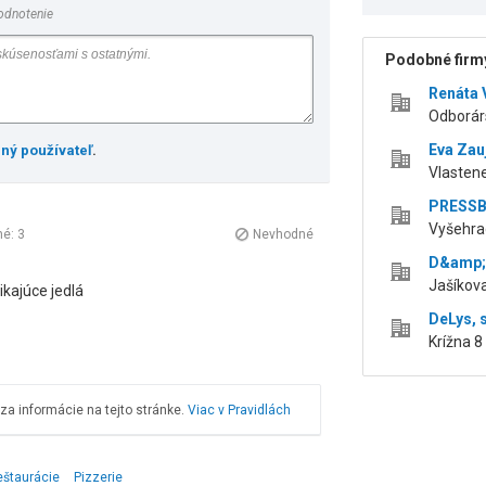
odnotenie
Podobné firmy
Renáta 
Odborár
Eva Zau
ený používateľ
.
Vlastene
PRESSB
Vyšehrad
né:
3
Nevhodné
D&amp;S 
Jašíkova
ikajúce jedlá
DeLys, s
Krížna 8
a informácie na tejto stránke.
Viac v Pravidlách
eštaurácie
Pizzerie