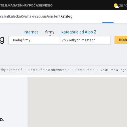
internet
firmy
kategórie od A po Z
užby a remeslá
Reštaurácie a stravovanie
Reštaurácie
/
/
/
Reštaurácia Enge
o.