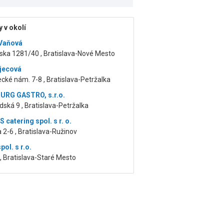
 v okolí
Vaňová
ska 1281/40 , Bratislava-Nové Mesto
jecová
cké nám. 7-8 , Bratislava-Petržalka
URG GASTRO, s.r.o.
ská 9 , Bratislava-Petržalka
catering spol. s r. o.
 2-6 , Bratislava-Ružinov
pol. s r.o.
 , Bratislava-Staré Mesto