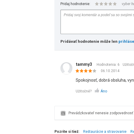
Pridaj hodnotenie:
vyber h
Pridávať hodnotenie môže len
prihlás
tammy3
Hodnotenia: 6
Užitoč
06.10.2014
Spokojnosť, dobrá obsluha, vyn
Užitočné?
Áno
Prevádzkovateľ nenesie zodpovednosť z
Pozrite si tiež:
Reštaurácie a stravovanie
R