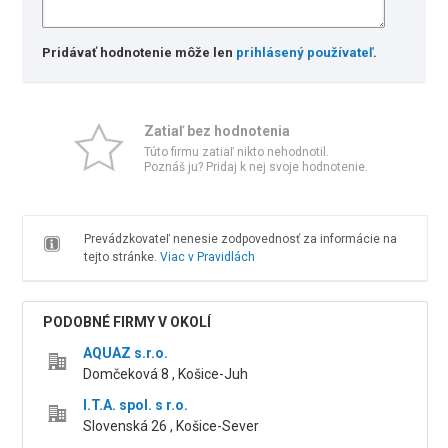
Pridávať hodnotenie môže len
prihlásený používateľ
.
Zatiaľ bez hodnotenia
Túto firmu zatiaľ nikto nehodnotil.
Poznáš ju? Pridaj k nej svoje hodnotenie.
Prevádzkovateľ nenesie zodpovednosť za informácie na
tejto stránke.
Viac v Pravidlách
PODOBNÉ FIRMY V OKOLÍ
AQUAZ s.r.o.
Domčeková 8 , Košice-Juh
I.T.A. spol. s r.o.
Slovenská 26 , Košice-Sever