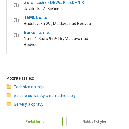
Zoran Lažík - DEVVaP TECHNIK
Jazdecká 2 , Košice
TEMOL s.r.o.
Budulovská 29 , Moldava nad Bodvou
Berkon s. r. o.
Nám. Ľ. Štúra 969/16 , Moldava nad
Bodvou
Pozrite si tiež:
Technika a stroje
Strojné súčiastky a náhradné diely
Servisy a opravy
Pridať firmu
Nahlásiť chybu