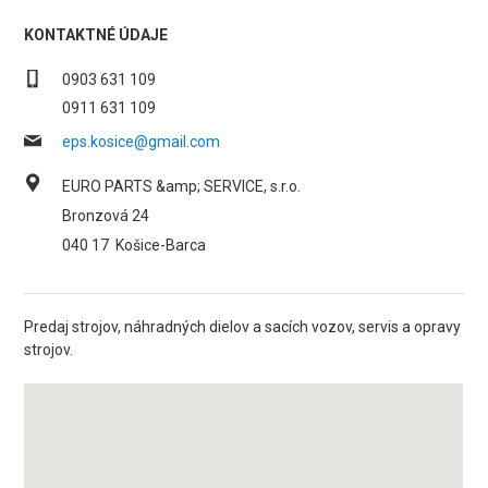
KONTAKTNÉ ÚDAJE
0903 631 109
0911 631 109
eps.kosice@gmail.com
EURO PARTS &amp; SERVICE, s.r.o.
Bronzová 24
040 17
Košice-Barca
Predaj strojov, náhradných dielov a sacích vozov, servis a opravy
strojov.