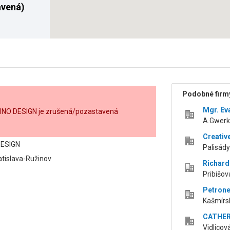
avená)
Podobné firmy
Mgr. Ev
MINO DESIGN je zrušená/pozastavená
A.Gwerko
Creative
DESIGN
Palisády
atislava-Ružinov
Richard
Pribišova
Petrone
Kašmírsk
CATHERI
Vidlicová