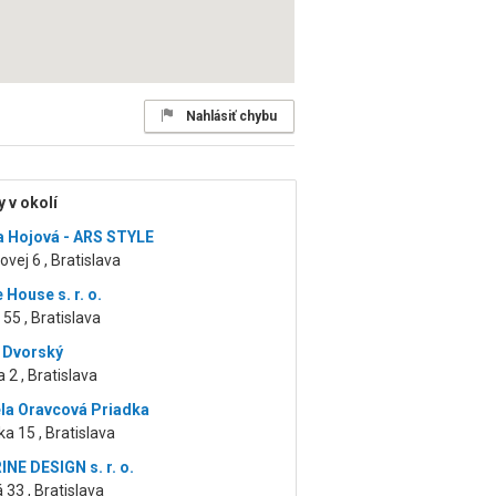
Nahlásiť chybu
 v okolí
a Hojová - ARS STYLE
vej 6 , Bratislava
 House s. r. o.
 55 , Bratislava
 Dvorský
 2 , Bratislava
la Oravcová Priadka
a 15 , Bratislava
NE DESIGN s. r. o.
 33 , Bratislava