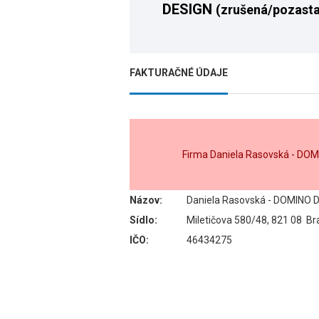
DESIGN
(zrušená/pozast
FAKTURAČNÉ ÚDAJE
Firma Daniela Rasovská - DO
Názov:
Daniela Rasovská - DOMINO 
Sídlo:
Miletičova 580/48, 821 08 Br
IČO:
46434275