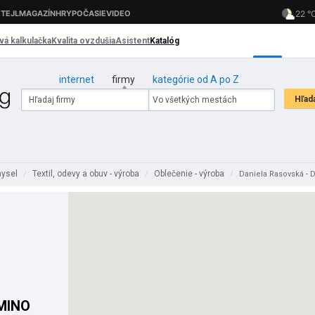
internet
firmy
kategórie od A po Z
mysel
Textil, odevy a obuv - výroba
Oblečenie - výroba
/
/
/
Daniela Rasovská -
OMINO