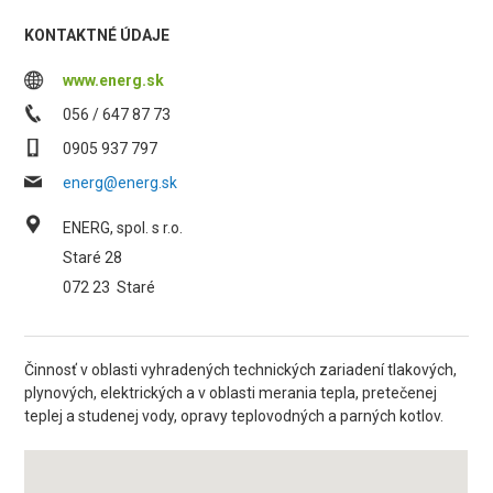
KONTAKTNÉ ÚDAJE
www.energ.sk
056 / 647 87 73
0905 937 797
energ@energ.sk
ENERG, spol. s r.o.
Staré 28
072 23
Staré
Činnosť v oblasti vyhradených technických zariadení tlakových,
plynových, elektrických a v oblasti merania tepla, pretečenej
teplej a studenej vody, opravy teplovodných a parných kotlov.