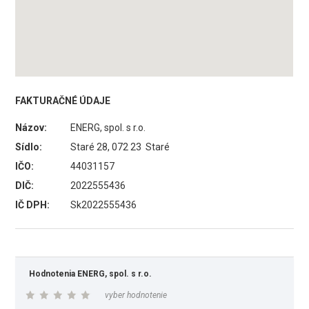
FAKTURAČNÉ ÚDAJE
Názov:
ENERG, spol. s r.o.
Sídlo:
Staré 28, 072 23 Staré
IČO:
44031157
DIČ:
2022555436
IČ DPH:
Sk2022555436
Hodnotenia ENERG, spol. s r.o.
vyber hodnotenie