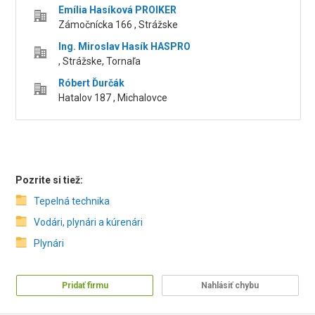
Emília Hasíková PROIKER
Zámočnícka 166 , Strážske
Ing. Miroslav Hasík HASPRO
, Strážske, Tornaľa
Róbert Ďurčák
Hatalov 187 , Michalovce
Pozrite si tiež:
Tepelná technika
Vodári, plynári a kúrenári
Plynári
Pridať firmu
Nahlásiť chybu