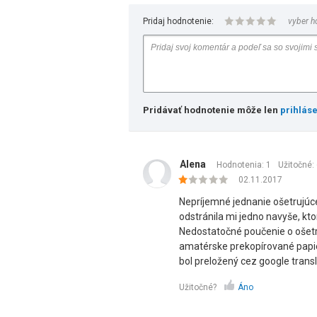
Pridaj hodnotenie:
vyber h
Pridávať hodnotenie môže len
prihlás
Alena
Hodnotenia: 1
Užitočné:
02.11.2017
Nepríjemné jednanie ošetrujúce
odstránila mi jedno navyše, kto
Nedostatočné poučenie o ošetr
amatérske prekopírované papie
bol preložený cez google transl
Užitočné?
Áno