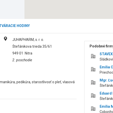
TVÁRACIE HODINY
JUHAPHARM, s. r. o.
Podobné firmy
Štefánikova trieda 35/61
949 01
Nitra
STAVEX N
Sládkovi
2. poschodie
Emília 
Priechod
Mgr. Ľu
nikúra, pedikúra, starostlivosť o pleť, vlasová
Štefánik
Eduard K
Štefániko
Emília 
Coboriho