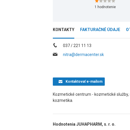
1
hodnotenie
KONTAKTY
FAKTURAČNÉ ÚDAJE
O
037 / 221 11 13
nitra@dermacenter.sk
Kontaktovať
e-mailom
Kozmetické centrum - kozmetické služby, ma
kozmetika.
Hodnotenia JUHAPHARM, s. r. o.