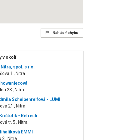
Nahlásiť chybu
 v okolí
itra, spol. s r.o.
čova 1 , Nitra
Chowaniecová
ná 23 , Nitra
dmila Scheibenreifová - LUMI
ova 21 , Nitra
rištofík - Refresh
vá tr. 5 , Nitra
Mihaliková EMMI
 2 , Nitra