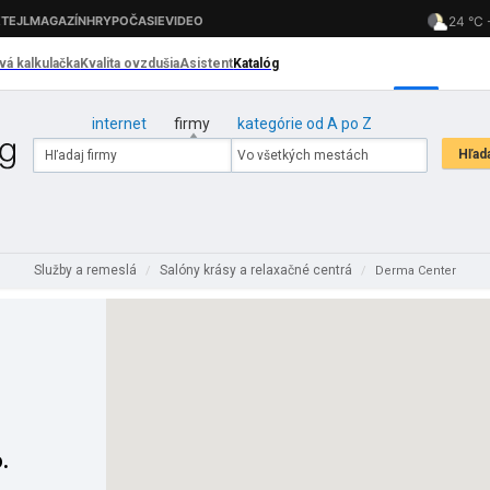
internet
firmy
kategórie od A po Z
Služby a remeslá
Salóny krásy a relaxačné centrá
/
/
Derma Center
.