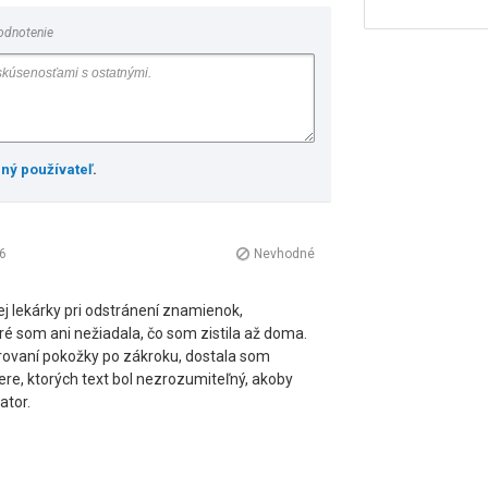
odnotenie
ený používateľ
.
6
Nevhodné
j lekárky pri odstránení znamienok,
ré som ani nežiadala, čo som zistila až doma.
ovaní pokožky po zákroku, dostala som
re, ktorých text bol nezrozumiteľný, akoby
ator.