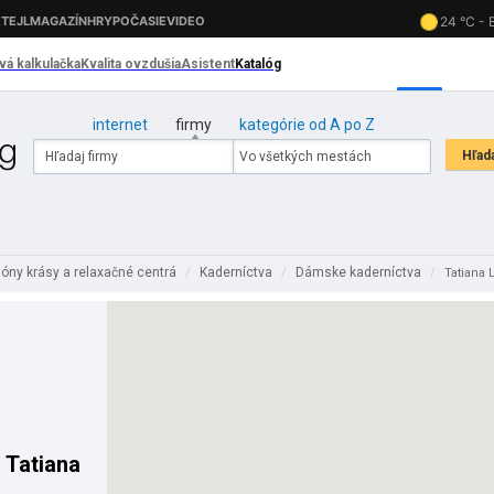
internet
firmy
kategórie od A po Z
lóny krásy a relaxačné centrá
Kaderníctva
Dámske kaderníctva
/
/
/
Tatiana 
 Tatiana