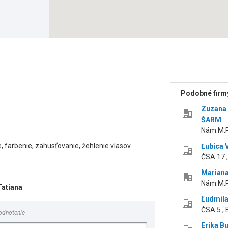
Podobné firmy
Zuzana
ŠARM
Nám.M.R
 farbenie, zahusťovanie, žehlenie vlasov.
Ľubica 
ČSA 17 
Marian
Nám.M.R
Tatiana
Ľudmila
ČSA 5 ,
odnotenie
Erika B