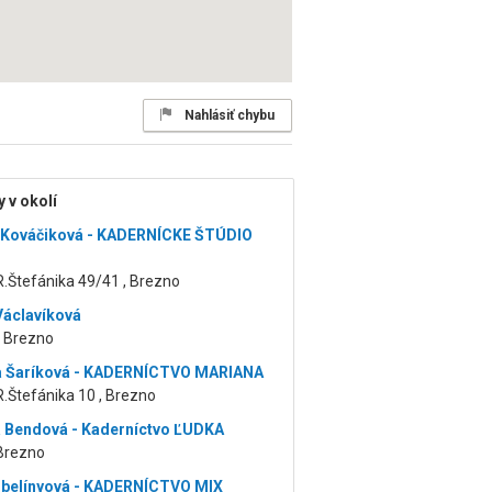
Nahlásiť chybu
 v okolí
 Kováčiková - KADERNÍCKE ŠTÚDIO
.Štefánika 49/41 , Brezno
Václavíková
, Brezno
a Šaríková - KADERNÍCTVO MARIANA
.Štefánika 10 , Brezno
 Bendová - Kaderníctvo ĽUDKA
 Brezno
ubelínyová - KADERNÍCTVO MIX