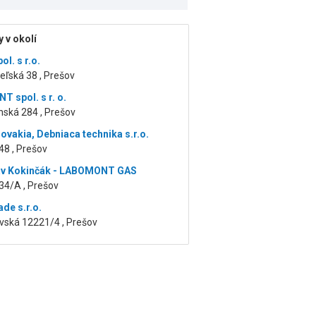
 v okolí
l. s r.o.
eľská 38 , Prešov
T spol. s r. o.
nská 284 , Prešov
ovakia, Debniaca technika s.r.o.
48 , Prešov
av Kokinčák - LABOMONT GAS
34/A , Prešov
de s.r.o.
vská 12221/4 , Prešov