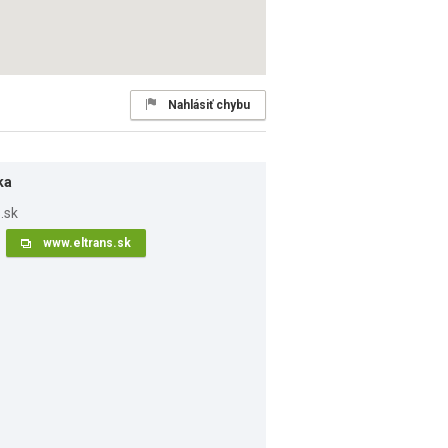
Nahlásiť chybu
ka
www.eltrans.sk