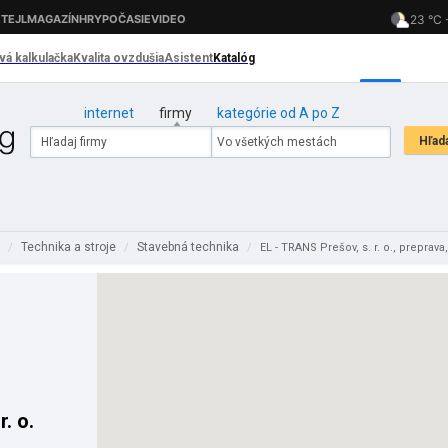
internet
firmy
kategórie od A po Z
d
Technika a stroje
Stavebná technika
/
/
/
EL - TRANS Prešov, s. r. o., prepra
. o.