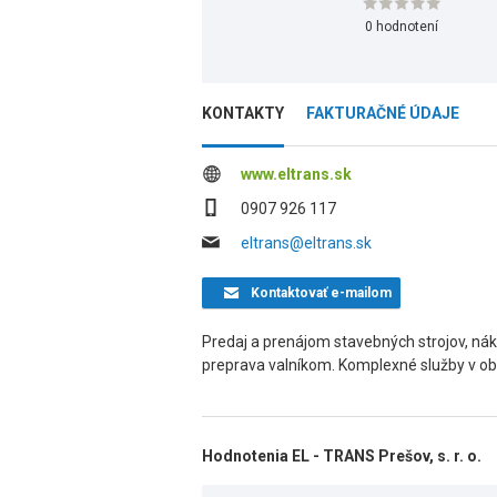
0 hodnotení
KONTAKTY
FAKTURAČNÉ ÚDAJE
www.eltrans.sk
0907 926 117
eltrans@eltrans.sk
Kontaktovať
e-mailom
Predaj a prenájom stavebných strojov, nák
preprava valníkom. Komplexné služby v ob
Hodnotenia EL - TRANS Prešov, s. r. o.