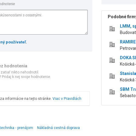
odnotenie
Podobné firmy
LMM, spo
Budovat
RAMIREN
ený používateľ
.
Petrova
DOKA Sl
Košická 
ez hodnotenia
 zatiaľ nikto nehodnotil.
Stanisl
 Pridaj k nej svoje hodnotenie.
Košická 
SBM Tra
Šebasto
a informácie na tejto stránke.
Viac v Pravidlách
technika ‑ prenájom
Nákladná cestná doprava