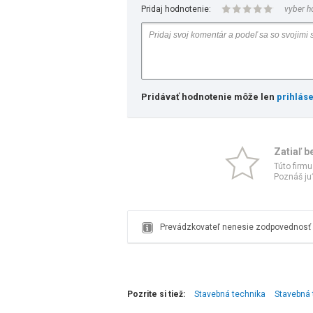
Pridaj hodnotenie:
vyber h
Pridávať hodnotenie môže len
prihlás
Zatiaľ b
Túto firmu
Poznáš ju?
Prevádzkovateľ nenesie zodpovednosť z
Pozrite si tiež:
Stavebná technika
Stavebná 