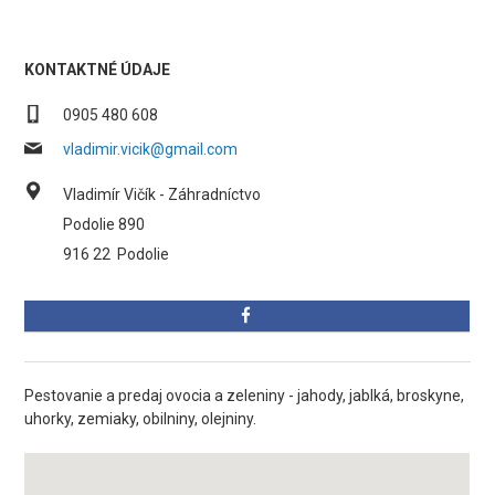
KONTAKTNÉ ÚDAJE
0905 480 608
vladimir.vicik@gmail.com
Vladimír Vičík - Záhradníctvo
Podolie 890
916 22
Podolie
Pestovanie a predaj ovocia a zeleniny - jahody, jablká, broskyne,
uhorky, zemiaky, obilniny, olejniny.