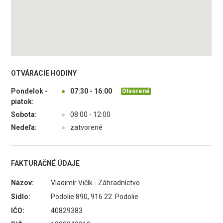
OTVÁRACIE HODINY
Pondelok -
●
07:30 - 16:00
Otvorené
piatok:
Sobota:
●
08:00 - 12:00
Nedeľa:
●
zatvorené
FAKTURAČNÉ ÚDAJE
Názov:
Vladimír Vičík - Záhradníctvo
Sídlo:
Podolie 890, 916 22 Podolie
IČO:
40829383