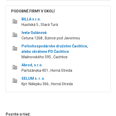
PODOBNÉ FIRMY V OKOLÍ
BILLA s.r.o.
Husitská 5 , Stará Turá
Iveta Gulánová
Cetuna 1268 , Bzince pod Javorinou
Poľnohospodárske družstvo Čachtice,
alebo skrátene PD Čachtice
Malinovského 595 , Čachtice
Abrod, s.r.o.
Partizánska 401 , Horná Streda
SELUM s. r. o.
Kpt. Nálepku 366 , Horná Streda
Pozrite si tiež: