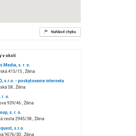
Nahlásiť chybu
 v okolí
 Media, s. r. o.
vská 415/15 , Žilina
, s.r.o. - poskytovanie internetu
ká 58 , Žilina
 r. o.
a 939/46 , Žilina
up, s. r. o.
 cesta 2945/38 , Žilina
uest, s.r.o.
 9076/3D , Žilina