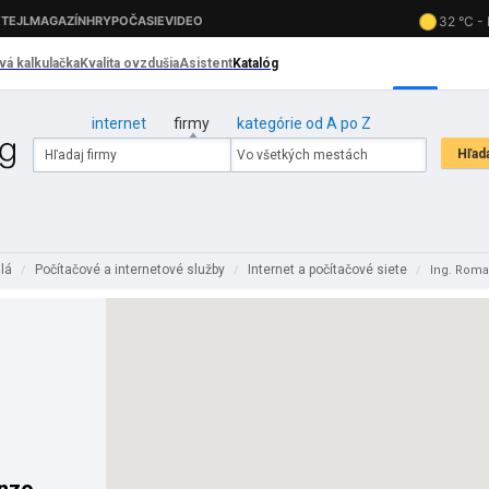
internet
firmy
kategórie od A po Z
slá
Počítačové a internetové služby
Internet a počítačové siete
/
/
/
Ing. Roma