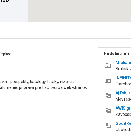
onzo
Podobné firmy
Teplice
Michales
Bratisla
INFINITO
vín - prospekty, katalógy, letáky, inzercia;
Frambors
zalomenie, príprava pre tlač; tvorba web-stránok.
AjTyk, s.
Moyzesov
AWIS gro
Závodská
GoodReq
Obchodná