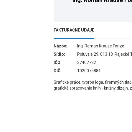
Ing. Roman Krause F
FAKTURAČNÉ ÚDAJE
Názov:
Ing. Roman Krause Fonzo
Sídlo:
Poluvsie 29, 013 13 Rajecké 
IČO:
37407732
DIČ:
1020075881
Grafické práce, tvorba loga, firemných tlačo
grafické spracovanie kníh - knižný dizajn, 