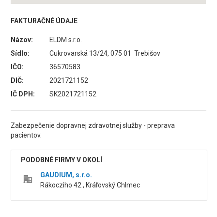
FAKTURAČNÉ ÚDAJE
Názov:
ELDM s.r.o.
Sídlo:
Cukrovarská 13/24, 075 01 Trebišov
IČO:
36570583
DIČ:
2021721152
IČ DPH:
SK2021721152
Zabezpečenie dopravnej zdravotnej služby - preprava
pacientov.
PODOBNÉ FIRMY V OKOLÍ
GAUDIUM, s.r.o.
Rákocziho 42 , Kráľovský Chlmec