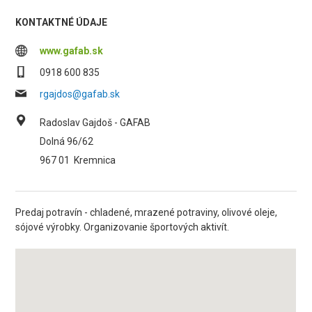
KONTAKTNÉ ÚDAJE
www.gafab.sk
0918 600 835
rgajdos@gafab.sk
Radoslav Gajdoš - GAFAB
Dolná 96/62
967 01
Kremnica
Predaj potravín - chladené, mrazené potraviny, olivové oleje,
sójové výrobky. Organizovanie športových aktivít.