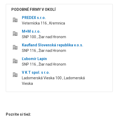
PODOBNÉ FIRMY V OKOLÍ
PREDEX s.r.o.
Veternícka 116 , Kremnica
M+M s.r.o.
SNP 100 , Žiar nad Hronom
Kaufland Slovenská republika v.o.s.
SNP 116 , Žiar nad Hronom
Ľubomír Lapin
SNP 116 , Žiar nad Hronom
V K T spol. s r.o.
Ladomerská Vieska 100 , Ladomerská
Vieska
Pozrite si tiež: