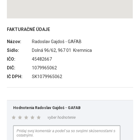
FAKTURAČNÉ ÚDAJE
Názov:
Radoslav Gajdoš - GAFAB
Sídlo:
Dolná 96/62, 967 01 Kremnica
IČO:
45482667
DIČ:
1079965062
IČ DPH:
SK1079965062
Hodnotenia Radoslav Gajdoš - GAFAB
vyber hodnotenie