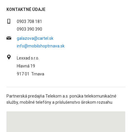
KONTAKTNÉ ÚDAJE
0903 708 181
0903 390 390
galazova@cartel.sk
info@mobilshoptrnava.sk
Lexxad s.r.o.
Hlavná 19
917 01
Trnava
Partnerská predajňa Telekom a.s. ponúka telekomunikačné
služby, mobilné telefóny a príslušenstvo širokom rozsahu.