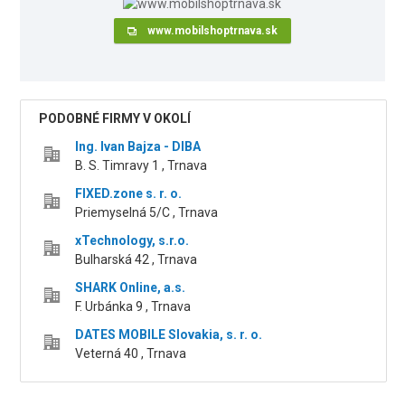
www.mobilshoptrnava.sk
PODOBNÉ FIRMY V OKOLÍ
Ing. Ivan Bajza - DIBA
B. S. Timravy 1 , Trnava
FIXED.zone s. r. o.
Priemyselná 5/C , Trnava
xTechnology, s.r.o.
Bulharská 42 , Trnava
SHARK Online, a.s.
F. Urbánka 9 , Trnava
DATES MOBILE Slovakia, s. r. o.
Veterná 40 , Trnava