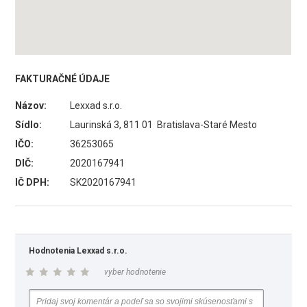
FAKTURAČNÉ ÚDAJE
Názov:
Lexxad s.r.o.
Sídlo:
Laurinská 3, 811 01 Bratislava-Staré Mesto
IČO:
36253065
DIČ:
2020167941
IČ DPH:
SK2020167941
Hodnotenia Lexxad s.r.o.
vyber hodnotenie