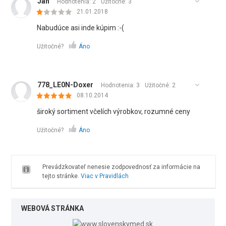
Ján
Hodnotenia: 2
Užitočné:
3
21.01.2018
Nabudúce asi inde kúpim :-(
Užitočné?
Áno
778_LE0N-Doxer
Hodnotenia: 3
Užitočné:
2
08.10.2014
široký sortiment včelích výrobkov, rozumné ceny
Užitočné?
Áno
Prevádzkovateľ nenesie zodpovednosť za informácie na
tejto stránke.
Viac v Pravidlách
WEBOVÁ STRÁNKA