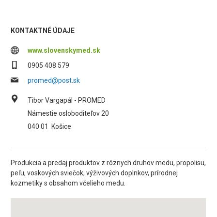
KONTAKTNÉ ÚDAJE
www.slovenskymed.sk
0905 408 579
promed@post.sk
Tibor Vargapál - PROMED
Námestie osloboditeľov 20
040 01
Košice
Produkcia a predaj produktov z rôznych druhov medu, propolisu,
peľu, voskových sviečok, výživových doplnkov, prírodnej
kozmetiky s obsahom včelieho medu.