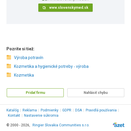
www.slovenskymed.sk
Pozrite si tiež:
Výroba potravín
Kozmetika a hygienické potreby ‑ výroba
Kozmetika
Pridať firmu
Nahlásiť chybu
Katalóg
|
Reklama
|
Podmienky
|
GDPR
|
DSA
|
Pravidlá používania
|
Kontakt
|
Nastavenie súkromia
© 2000 - 2026,
Ringier Slovakia Communities s.r.o.