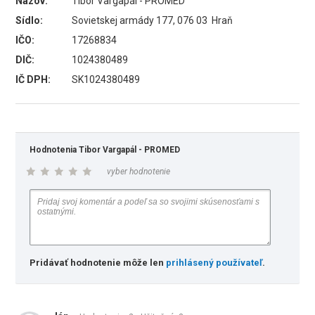
Názov:
Tibor Vargapál - PROMED
Sídlo:
Sovietskej armády 177, 076 03 Hraň
IČO:
17268834
DIČ:
1024380489
IČ DPH:
SK1024380489
Hodnotenia Tibor Vargapál - PROMED
vyber hodnotenie
Pridávať hodnotenie môže len
prihlásený používateľ
.