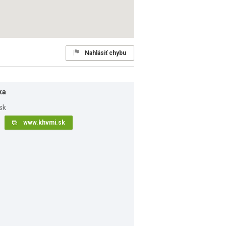
Nahlásiť chybu
ka
www.khvmi.sk