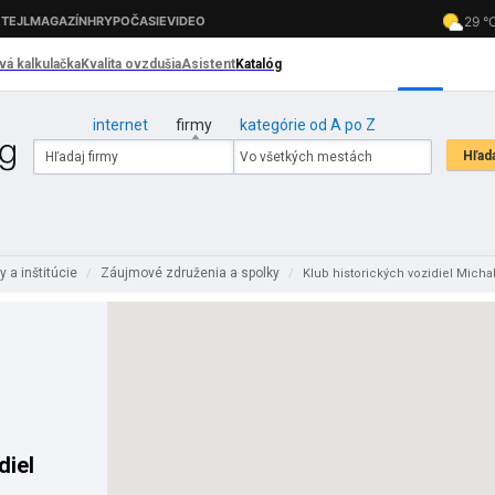
internet
firmy
kategórie od A po Z
y a inštitúcie
Záujmové združenia a spolky
/
/
Klub historických vozidiel Micha
diel