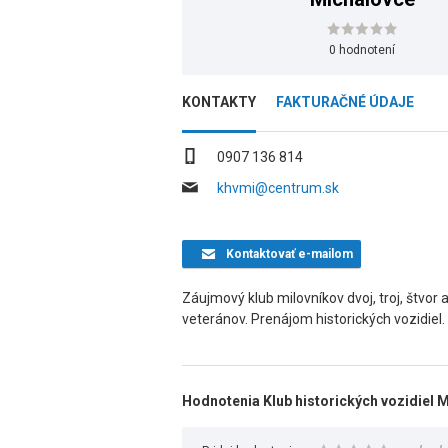
0 hodnotení
KONTAKTY
FAKTURAČNÉ ÚDAJE
0907 136 814
khvmi@centrum.sk
Kontaktovať
e-mailom
Záujmový klub milovníkov dvoj, troj, štvor
veteránov. Prenájom historických vozidiel.
Hodnotenia Klub historických vozidiel 