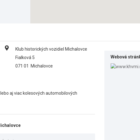
Klub historických vozidiel Michalovce
Webová strán
Fialková 5
071 01
Michalovce
 alebo aj viac kolesových automobilových
Michalovce