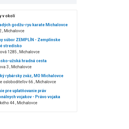
 v okolí
adých godžu-ryu karate Michalovce
2 , Michalovce
ny súbor ZEMPLÍN - Zemplínske
é stredisko
ová 1285 , Michalovce
sko-užská hradná cesta
va 3 , Michalovce
ký rybársky zväz, MO Michalovce
 osloboditeľov 66 , Michalovce
ie pre uplatňovanie práv
onálnych vojakov - Právo vojaka
kého 44 , Michalovce