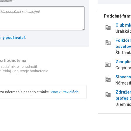
odnotenie
Podobné firmy
Club ml
Uralská 
ený používateľ
.
Folklór
osvetov
Štefánik
ez hodnotenia
Zemplín
 zatiaľ nikto nehodnotil.
Gagarino
 Pridaj k nej svoje hodnotenie.
Slovens
Námestie
Združen
a informácie na tejto stránke.
Viac v Pravidlách
profesi
Jilemnic