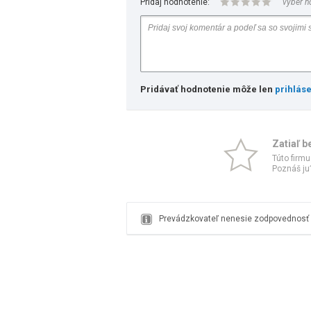
Pridaj hodnotenie:
vyber h
Pridávať hodnotenie môže len
prihlás
Zatiaľ b
Túto firmu
Poznáš ju?
Prevádzkovateľ nenesie zodpovednosť z