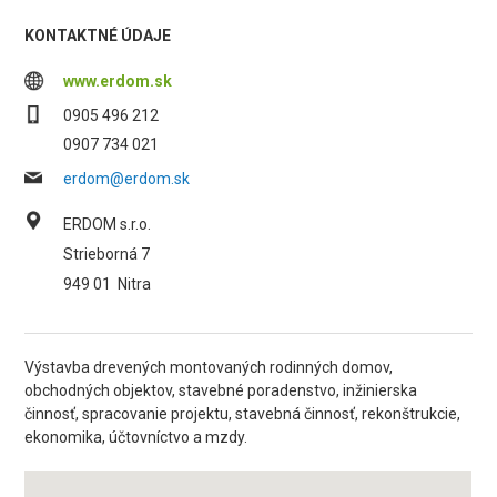
KONTAKTNÉ ÚDAJE
www.erdom.sk
0905 496 212
0907 734 021
erdom@erdom.sk
ERDOM s.r.o.
Strieborná 7
949 01
Nitra
Výstavba drevených montovaných rodinných domov,
obchodných objektov, stavebné poradenstvo, inžinierska
činnosť, spracovanie projektu, stavebná činnosť, rekonštrukcie,
ekonomika, účtovníctvo a mzdy.