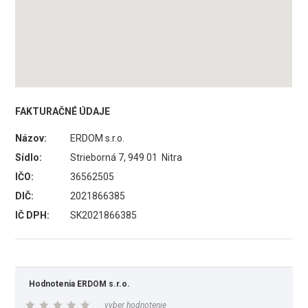
FAKTURAČNÉ ÚDAJE
Názov:
ERDOM s.r.o.
Sídlo:
Strieborná 7, 949 01 Nitra
IČO:
36562505
DIČ:
2021866385
IČ DPH:
SK2021866385
Hodnotenia ERDOM s.r.o.
vyber hodnotenie