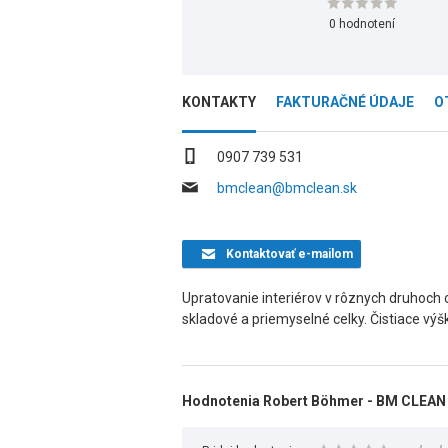
0 hodnotení
KONTAKTY
FAKTURAČNÉ ÚDAJE
O
0907 739 531
bmclean@bmclean.sk
Kontaktovať
e-mailom
Upratovanie interiérov v rôznych druhoch o
skladové a priemyselné celky. Čistiace výšk
Hodnotenia Robert Böhmer - BM CLEAN