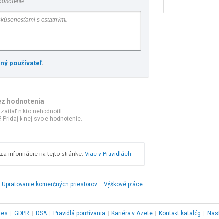
odnotenie
ený používateľ
.
ez hodnotenia
 zatiaľ nikto nehodnotil.
 Pridaj k nej svoje hodnotenie.
a informácie na tejto stránke.
Viac v Pravidlách
Upratovanie komerčných priestorov
Výškové práce
ies
|
GDPR
|
DSA
|
Pravidlá používania
|
Kariéra v Azete
|
Kontakt
katalóg
|
Nas