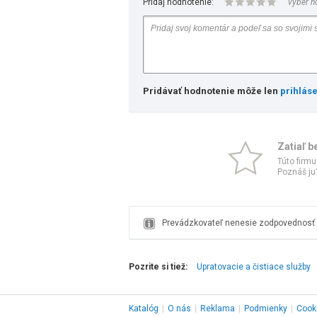
Pridaj hodnotenie:
vyber h
Pridávať hodnotenie môže len
prihlás
Zatiaľ b
Túto firmu
Poznáš ju?
Prevádzkovateľ nenesie zodpovednosť z
Pozrite si tiež:
Upratovacie a čistiace služby
Katalóg
|
O nás
|
Reklama
|
Podmienky
|
Cook