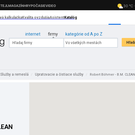
internet
firmy
kategórie od A po Z
Služby a remeslá
Upratovacie a čistiace služby
/
/
Robert Böhmer - B.M. CLEAN
LEAN