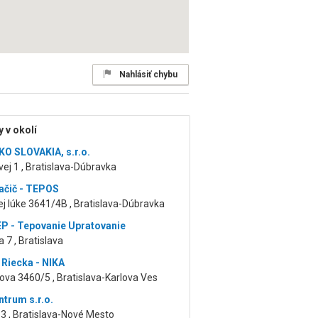
Nahlásiť chybu
 v okolí
O SLOVAKIA, s.r.o.
ej 1 , Bratislava-Dúbravka
lačič - TEPOS
ej lúke 3641/4B , Bratislava-Dúbravka
 - Tepovanie Upratovanie
 7 , Bratislava
 Riecka - NIKA
va 3460/5 , Bratislava-Karlova Ves
trum s.r.o.
33 , Bratislava-Nové Mesto