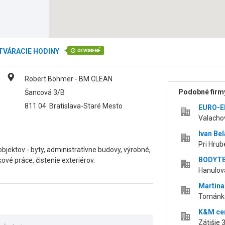
TVÁRACIE HODINY
Robert Böhmer - BM CLEAN
Podobné firmy
Šancová 3/B
811 04
Bratislava-Staré Mesto
EURO-EK
Valachov
Ivan Be
Pri Hrub
bjektov - byty, administratívne budovy, výrobné,
BODYTEP
ové práce, čistenie exteriérov.
Hanulova
Martina
Tománko
K&M cen
Zátišie 