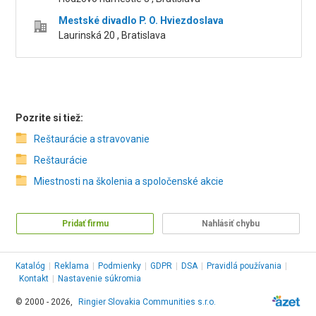
Mestské divadlo P. O. Hviezdoslava
Laurinská 20 , Bratislava
Pozrite si tiež:
Reštaurácie a stravovanie
Reštaurácie
Miestnosti na školenia a spoločenské akcie
Pridať firmu
Nahlásiť chybu
Katalóg
|
Reklama
|
Podmienky
|
GDPR
|
DSA
|
Pravidlá používania
|
Kontakt
|
Nastavenie súkromia
© 2000 - 2026,
Ringier Slovakia Communities s.r.o.