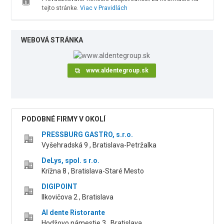
tejto stránke.
Viac v Pravidlách
WEBOVÁ STRÁNKA
www.aldentegroup.sk
PODOBNÉ FIRMY V OKOLÍ
PRESSBURG GASTRO, s.r.o.
Vyšehradská 9 , Bratislava-Petržalka
DeLys, spol. s r.o.
Krížna 8 , Bratislava-Staré Mesto
DIGIPOINT
Ilkovičova 2 , Bratislava
Al dente Ristorante
Hodžovo námestie 3 , Bratislava