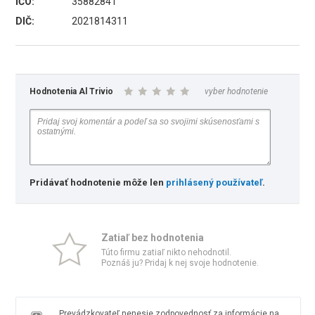
IČO:
35882841
DIČ:
2021814311
Hodnotenia Al Trivio
vyber hodnotenie
Pridávať hodnotenie môže len
prihlásený používateľ
.
Zatiaľ bez hodnotenia
Túto firmu zatiaľ nikto nehodnotil.
Poznáš ju? Pridaj k nej svoje hodnotenie.
Prevádzkovateľ nenesie zodpovednosť za informácie na