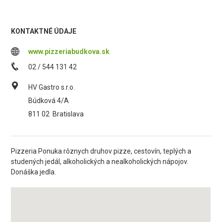
KONTAKTNÉ ÚDAJE
www.pizzeriabudkova.sk
02 / 544 131 42
HV Gastro s.r.o.
Búdková 4/A
811 02
Bratislava
Pizzeria Ponuka rôznych druhov pizze, cestovín, teplých a
studených jedál, alkoholických a nealkoholických nápojov.
Donáška jedla.