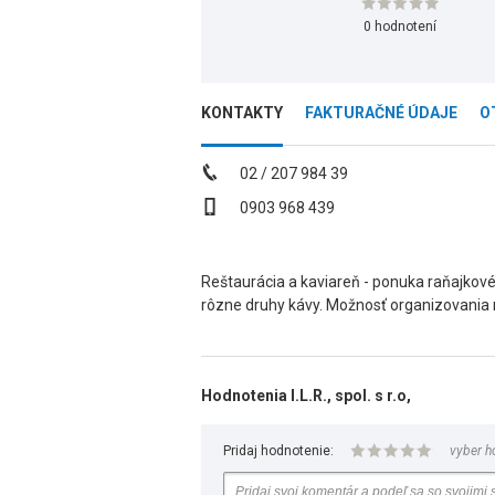
0 hodnotení
KONTAKTY
FAKTURAČNÉ ÚDAJE
O
02 / 207 984 39
0903 968 439
Reštaurácia a kaviareň - ponuka raňajkov
rôzne druhy kávy. Možnosť organizovania r
Hodnotenia I.L.R., spol. s r.o,
Pridaj hodnotenie:
vyber h