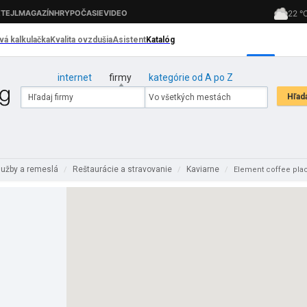
internet
firmy
kategórie od A po Z
lužby a remeslá
Reštaurácie a stravovanie
Kaviarne
/
/
/
Element coffee pla