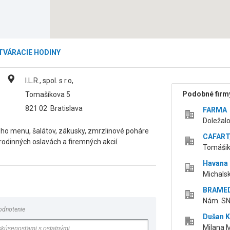
TVÁRACIE HODINY
I.L.R., spol. s r.o,
Podobné firmy
Tomašíkova 5
821 02
Bratislava
FARMA
Doležalo
ého menu, šalátov, zákusky, zmrzlinové poháre
CAFART,
odinných oslavách a firemných akcií.
Tomášiko
Havana 
Michalsk
BRAMED 
Nám. SNP
odnotenie
Dušan K
Milana M