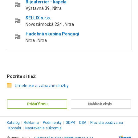
Bijouterrier - kapela
Výstavná 39 , Nitra
SELLIX s.r.o.
Novozámocká 224 , Nitra
Hudobná skupina Pengagi
Nitra , Nitra
Pozrite si tiež:
Umelecké a zábavné služby
Pridať firmu
Nahlásiť chybu
Katalóg
|
Reklama
|
Podmienky
|
GDPR
|
DSA
|
Pravidlá používania
|
Kontakt
|
Nastavenie súkromia