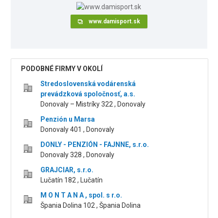
www.damisport.sk
PODOBNÉ FIRMY V OKOLÍ
Stredoslovenská vodárenská
prevádzková spoločnosť, a.s.
Donovaly – Mistríky 322 , Donovaly
Penzión u Marsa
Donovaly 401 , Donovaly
DONLY - PENZIÓN - FAJNNE, s.r.o.
Donovaly 328 , Donovaly
GRAJCIAR, s.r.o.
Lučatín 182 , Lučatín
M O N T A N A , spol. s r.o.
Špania Dolina 102 , Špania Dolina