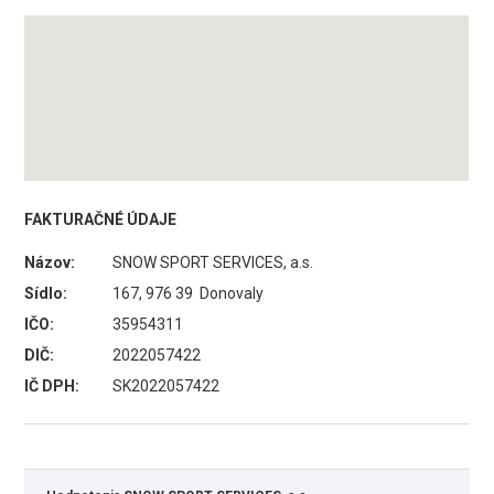
FAKTURAČNÉ ÚDAJE
Názov:
SNOW SPORT SERVICES, a.s.
Sídlo:
167, 976 39 Donovaly
IČO:
35954311
DIČ:
2022057422
IČ DPH:
SK2022057422