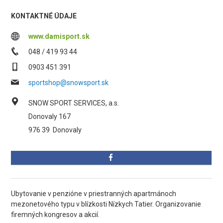
KONTAKTNÉ ÚDAJE
www.damisport.sk
048 / 419 93 44
0903 451 391
sportshop@snowsport.sk
SNOW SPORT SERVICES, a.s.
Donovaly 167
976 39
Donovaly
Ubytovanie v penzióne v priestranných apartmánoch
mezonetového typu v blízkosti Nízkych Tatier. Organizovanie
firemných kongresov a akcií.