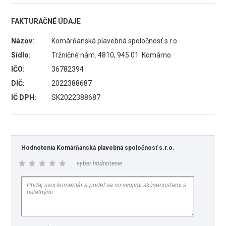
FAKTURAČNÉ ÚDAJE
Názov:
Komárňanská plavebná spoločnosť s.r.o.
Sídlo:
Tržničné nám. 4810, 945 01 Komárno
IČO:
36782394
DIČ:
2022388687
IČ DPH:
SK2022388687
Hodnotenia Komárňanská plavebná spoločnosť s.r.o.
vyber hodnotenie