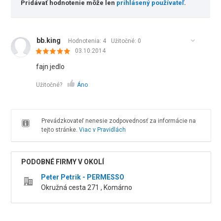
Pridávať hodnotenie môže len
prihlásený používateľ
.
bb.king
Hodnotenia: 4
Užitočné:
0
03.10.2014
fajn jedlo
Užitočné?
Áno
Prevádzkovateľ nenesie zodpovednosť za informácie na
tejto stránke.
Viac v Pravidlách
PODOBNÉ FIRMY V OKOLÍ
Peter Petrik - PERMESSO
Okružná cesta 271 , Komárno