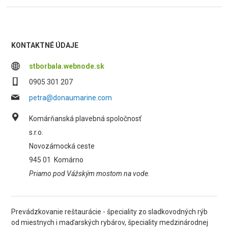
KONTAKTNÉ ÚDAJE
stborbala.webnode.sk
0905 301 207
petra@donaumarine.com
Komárňanská plavebná spoločnosť
s.r.o.
Novozámocká ceste
945 01
Komárno
Priamo pod Vážským mostom na vode.
Prevádzkovanie reštaurácie - špeciality zo sladkovodných rýb
od miestnych i maďarských rybárov, špeciality medzinárodnej