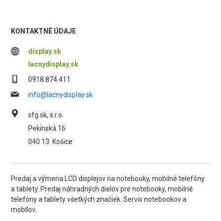
KONTAKTNÉ ÚDAJE
display.sk
lacnydisplay.sk
0918 874 411
info@lacnydisplay.sk
sfg sk, s.r.o.
Pekinská 16
040 13
Košice
Predaj a výmena LCD displejov na notebooky, mobilné telefóny
a tablety. Predaj náhradných dielov pre notebooky, mobilné
telefóny a tablety všetkých značiek. Servis notebookov a
mobilov.