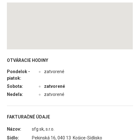
OTVÁRACIE HODINY
Pondelok -
●
zatvorené
piatok:
Sobota:
●
zatvorené
Nedeľa:
●
zatvorené
FAKTURAČNÉ ÚDAJE
Názov:
sfg sk, s.r.o.
Sídlo:
Pekinská 16, 040 13 Košice-Sídlisko