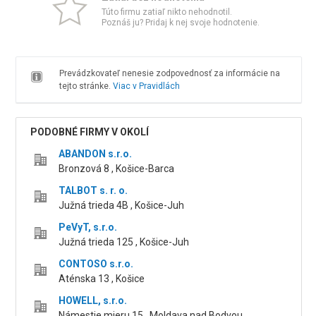
Túto firmu zatiaľ nikto nehodnotil.
Poznáš ju? Pridaj k nej svoje hodnotenie.
Prevádzkovateľ nenesie zodpovednosť za informácie na
tejto stránke.
Viac v Pravidlách
PODOBNÉ FIRMY V OKOLÍ
ABANDON s.r.o.
Bronzová 8 , Košice-Barca
TALBOT s. r. o.
Južná trieda 4B , Košice-Juh
PeVyT, s.r.o.
Južná trieda 125 , Košice-Juh
CONTOSO s.r.o.
Aténska 13 , Košice
HOWELL, s.r.o.
Námestie mieru 15 , Moldava nad Bodvou