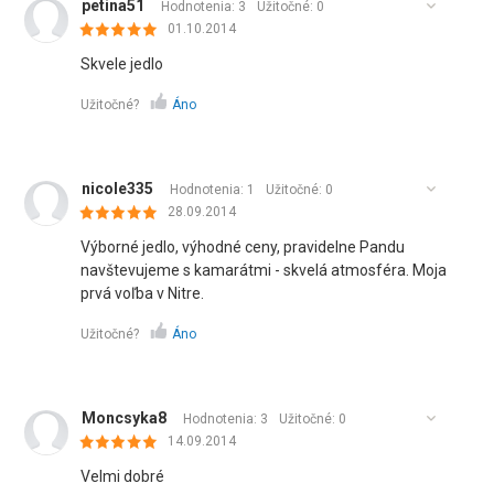
petina51
Hodnotenia: 3
Užitočné:
0
01.10.2014
Skvele jedlo
Užitočné?
Áno
nicole335
Hodnotenia: 1
Užitočné:
0
28.09.2014
Výborné jedlo, výhodné ceny, pravidelne Pandu
navštevujeme s kamarátmi - skvelá atmosféra. Moja
prvá voľba v Nitre.
Užitočné?
Áno
Moncsyka8
Hodnotenia: 3
Užitočné:
0
14.09.2014
Velmi dobré