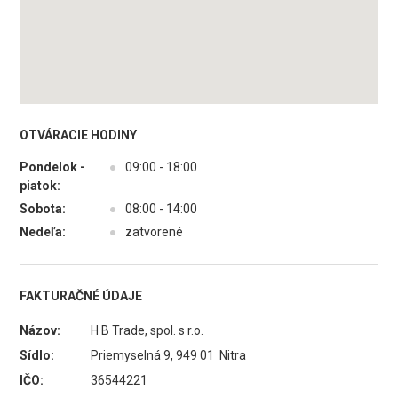
OTVÁRACIE HODINY
Pondelok -
●
09:00 - 18:00
piatok:
Sobota:
●
08:00 - 14:00
Nedeľa:
●
zatvorené
FAKTURAČNÉ ÚDAJE
Názov:
H B Trade, spol. s r.o.
Sídlo:
Priemyselná 9, 949 01 Nitra
IČO:
36544221