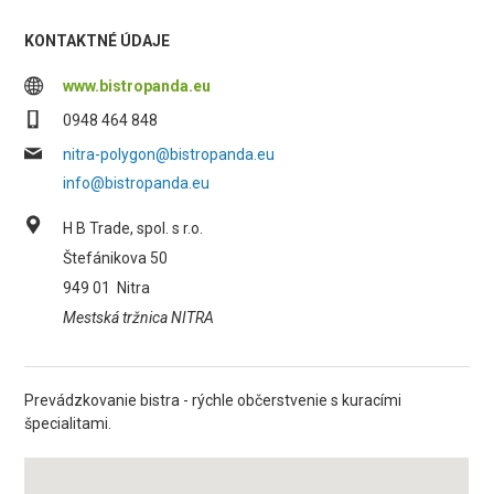
KONTAKTNÉ ÚDAJE
www.bistropanda.eu
0948 464 848
nitra-polygon@bistropanda.eu
info@bistropanda.eu
H B Trade, spol. s r.o.
Štefánikova 50
949 01
Nitra
Mestská tržnica NITRA
Prevádzkovanie bistra - rýchle občerstvenie s kuracími
špecialitami.