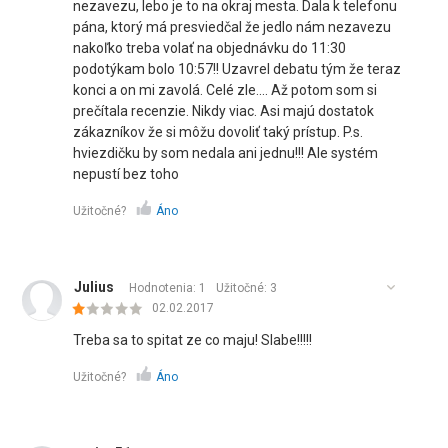
nezavezu, lebo je to na okraj mesta. Dala k telefonu
pána, ktorý má presviedčal že jedlo nám nezavezu
nakoľko treba volať na objednávku do 11:30
podotýkam bolo 10:57!! Uzavrel debatu tým že teraz
konci a on mi zavolá. Celé zle.... Až potom som si
prečítala recenzie. Nikdy viac. Asi majú dostatok
zákazníkov že si môžu dovoliť taký prístup. P.s.
hviezdičku by som nedala ani jednu!!! Ale systém
nepustí bez toho
Užitočné?
Áno
Julius
Hodnotenia: 1
Užitočné:
3
02.02.2017
Treba sa to spitat ze co maju! Slabe!!!!!
Užitočné?
Áno