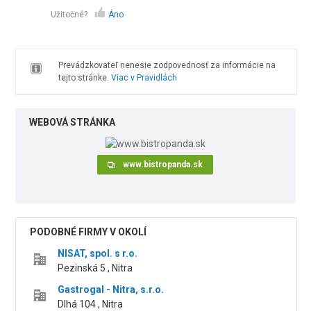
Užitočné?
Áno
Prevádzkovateľ nenesie zodpovednosť za informácie na
tejto stránke.
Viac v Pravidlách
WEBOVÁ STRÁNKA
www.bistropanda.sk
PODOBNÉ FIRMY V OKOLÍ
NISAT, spol. s r.o.
Pezinská 5 , Nitra
Gastrogal - Nitra, s.r.o.
Dlhá 104 , Nitra