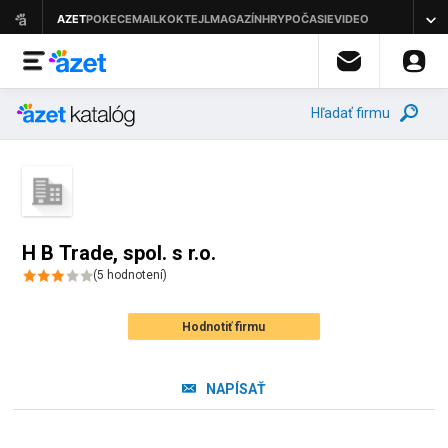
Hľadať firmu
H B Trade, spol. s r.o.
(
5
hodnotení
)
Hodnotiť firmu
NAPÍSAŤ