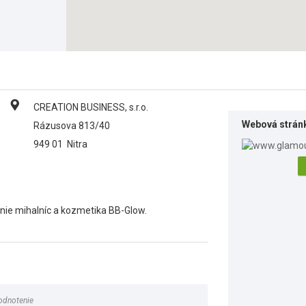
CREATION BUSINESS, s.r.o.
Webová strán
Rázusova 813/40
949 01
Nitra
anie mihalníc a kozmetika BB-Glow.
odnotenie