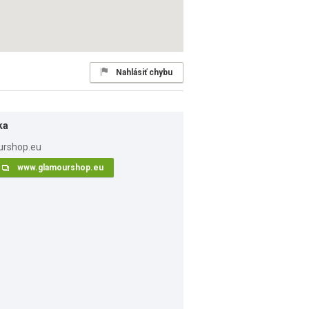
Nahlásiť chybu
ka
www.glamourshop.eu