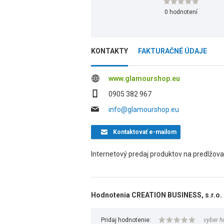
0 hodnotení
KONTAKTY
FAKTURAČNÉ ÚDAJE
www.glamourshop.eu
0905 382 967
info@glamourshop.eu
Kontaktovať
e-mailom
Internetový predaj produktov na predlžov
Hodnotenia CREATION BUSINESS, s.r.o.
Pridaj hodnotenie:
vyber h