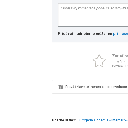
Pridávať hodnotenie môže len
prihlás
Zatiaľ b
Túto firmu
Poznáš ju?
Prevádzkovateľ nenesie zodpovednosť z
Pozrite si tiež:
Drogéria a chémia ‑ interneto