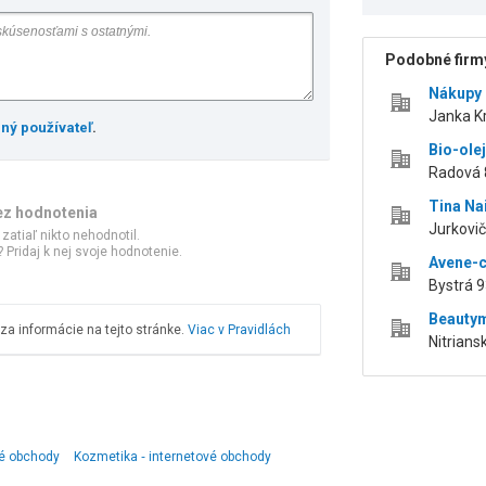
Podobné firmy
Nákupy s
Janka Kr
ený používateľ
.
Bio-ole
Radová 8
Tina Nai
ez hodnotenia
Jurkovič
 zatiaľ nikto nehodnotil.
 Pridaj k nej svoje hodnotenie.
Avene-
Bystrá 9
Beauty
a informácie na tejto stránke.
Viac v Pravidlách
Nitriansk
vé obchody
Kozmetika ‑ internetové obchody