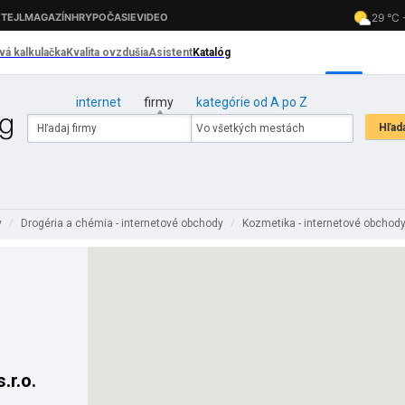
internet
firmy
kategórie od A po Z
y
Drogéria a chémia - internetové obchody
Kozmetika - internetové obchod
/
/
r.o.