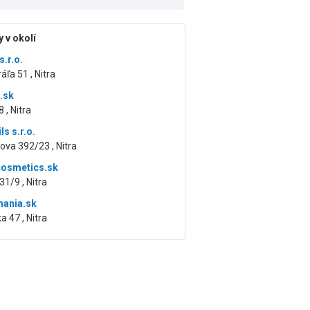
 v okolí
.r.o.
áľa 51 , Nitra
j.sk
 , Nitra
ls s.r.o.
ova 392/23 , Nitra
cosmetics.sk
31/9 , Nitra
mania.sk
a 47 , Nitra