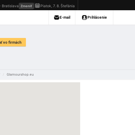
y
/
Glamourshop.eu