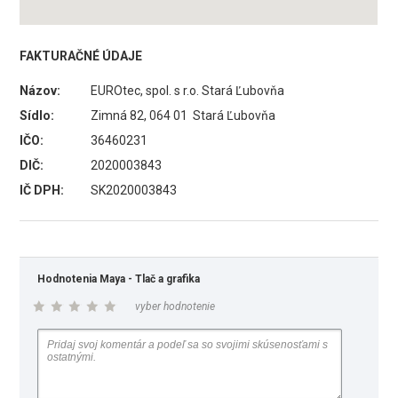
FAKTURAČNÉ ÚDAJE
Názov:
EUROtec, spol. s r.o. Stará Ľubovňa
Sídlo:
Zimná 82, 064 01 Stará Ľubovňa
IČO:
36460231
DIČ:
2020003843
IČ DPH:
SK2020003843
Hodnotenia Maya - Tlač a grafika
vyber hodnotenie