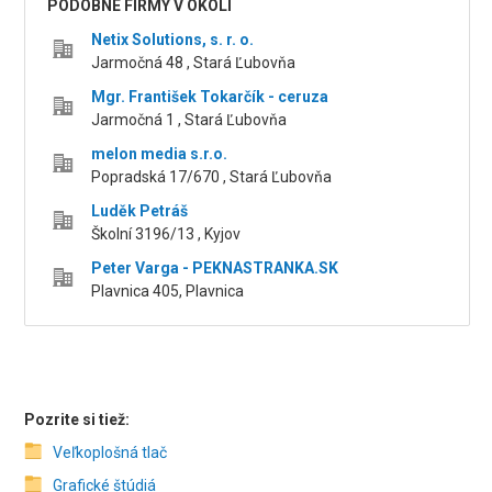
PODOBNÉ FIRMY V OKOLÍ
Netix Solutions, s. r. o.
Jarmočná 48 , Stará Ľubovňa
Mgr. František Tokarčík - ceruza
Jarmočná 1 , Stará Ľubovňa
melon media s.r.o.
Popradská 17/670 , Stará Ľubovňa
Luděk Petráš
Školní 3196/13 , Kyjov
Peter Varga - PEKNASTRANKA.SK
Plavnica 405, Plavnica
Pozrite si tiež:
Veľkoplošná tlač
Grafické štúdiá