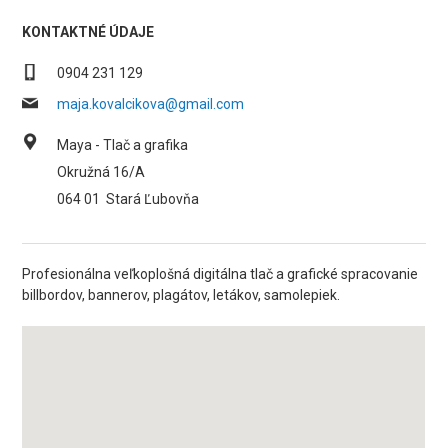
KONTAKTNÉ ÚDAJE
0904 231 129
maja.kovalcikova@gmail.com
Maya - Tlač a grafika
Okružná 16/A
064 01
Stará Ľubovňa
Profesionálna veľkoplošná digitálna tlač a grafické spracovanie
billbordov, bannerov, plagátov, letákov, samolepiek.