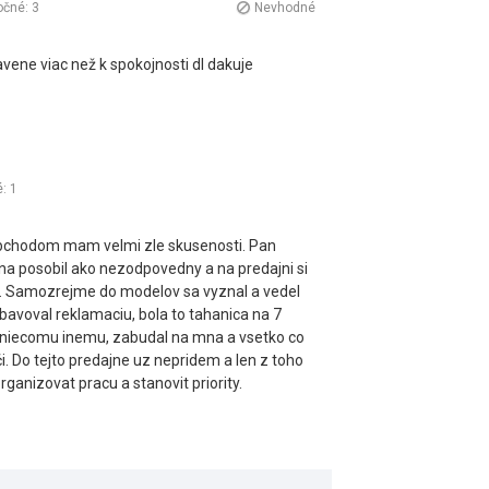
očné:
3
Nevhodné
vene viac než k spokojnosti dl dakuje
é:
1
obchodom mam velmi zle skusenosti. Pan
na posobil ako nezodpovedny a na predajni si
t. Samozrejme do modelov sa vyznal a vedel
ybavoval reklamaciu, bola to tahanica na 7
 niecomu inemu, zabudal na mna a vsetko co
či. Do tejto predajne uz nepridem a len z toho
rganizovat pracu a stanovit priority.