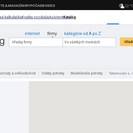
internet
firmy
kategórie od A po Z
chody a veľkoobchod
Hobby potreby
Modelárske potreby
/
/
/
Tatramodel s. r.