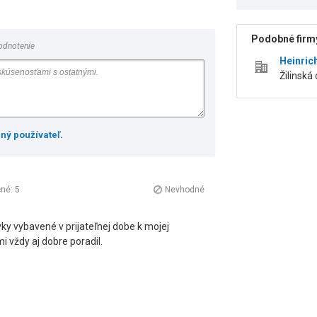
Podobné firmy
odnotenie
Heinrich
Žilinská
ený používateľ
.
čné:
5
Nevhodné
ky vybavené v prijateľnej dobe k mojej
i vždy aj dobre poradil.