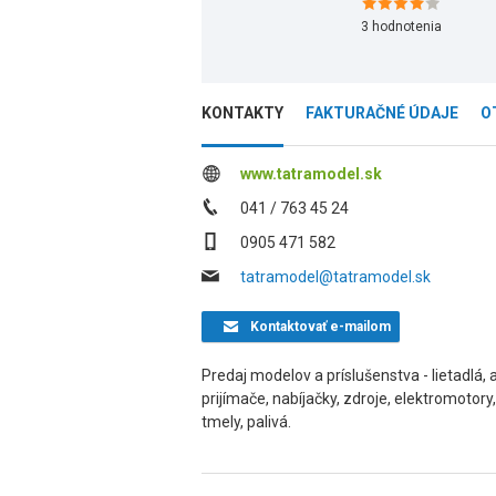
3
hodnotenia
KONTAKTY
FAKTURAČNÉ ÚDAJE
O
www.tatramodel.sk
041 / 763 45 24
0905 471 582
tatramodel@tatramodel.sk
Kontaktovať
e-mailom
Predaj modelov a príslušenstva - lietadlá, a
prijímače, nabíjačky, zdroje, elektromotory,
tmely, palivá.