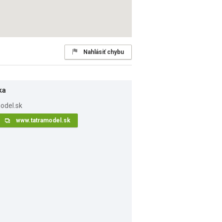
Nahlásiť chybu
ka
www.tatramodel.sk