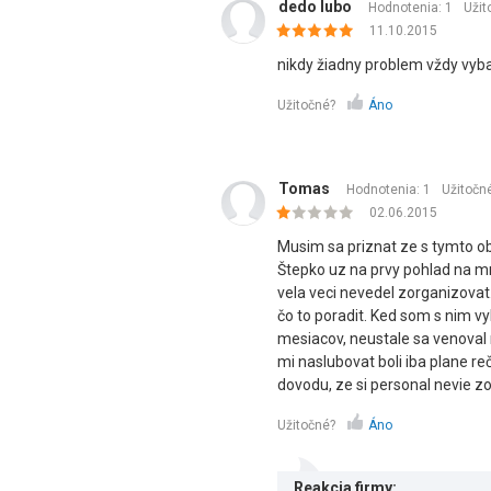
dedo lubo
Hodnotenia: 1
Užit
11.10.2015
nikdy žiadny problem vždy vyba
Užitočné?
Áno
Tomas
Hodnotenia: 1
Užitočn
02.06.2015
Musim sa priznat ze s tymto 
Štepko uz na prvy pohlad na m
vela veci nevedel zorganizova
čo to poradit. Ked som s nim v
mesiacov, neustale sa venoval
mi naslubovat boli iba plane re
dovodu, ze si personal nevie zo
Užitočné?
Áno
Reakcia firmy: