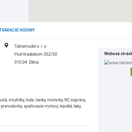
TVÁRACIE HODINY
Tatramodel s. r. o.
Webová strán
Pod Hradiskom 352/50
010 04
Žilina
utá, vrtuľníky, lode, tanky, motorky, RC súpravy,
 prevodovky, spaľovacie motory, lepidlá, laky,