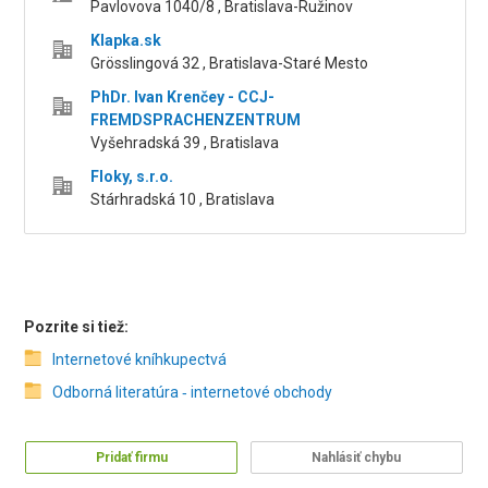
Pavlovova 1040/8 , Bratislava-Ružinov
Klapka.sk
Grösslingová 32 , Bratislava-Staré Mesto
PhDr. Ivan Krenčey - CCJ-
FREMDSPRACHENZENTRUM
Vyšehradská 39 , Bratislava
Floky, s.r.o.
Stárhradská 10 , Bratislava
Pozrite si tiež:
Internetové kníhkupectvá
Odborná literatúra ‑ internetové obchody
Pridať firmu
Nahlásiť chybu