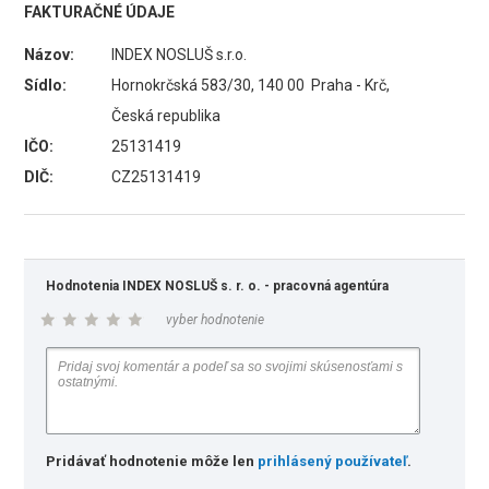
FAKTURAČNÉ ÚDAJE
Názov:
INDEX NOSLUŠ s.r.o.
Sídlo:
Hornokrčská 583/30, 140 00 Praha - Krč,
Česká republika
IČO:
25131419
DIČ:
CZ25131419
Hodnotenia INDEX NOSLUŠ s. r. o. - pracovná agentúra
vyber hodnotenie
Pridávať hodnotenie môže len
prihlásený používateľ
.