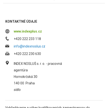
KONTAKTNÉ ÚDAJE
www.indexplus.cz
+420 222 233 118
info@indexnoslus.cz
+420 222 230 630
INDEX NOSLUŠ s. r. o. - pracovná
agentúra
Hornokrčská 30
140 00
Praha
sídlo
Vyhľadávanie a výber kvalifikovaných zamestnancov do