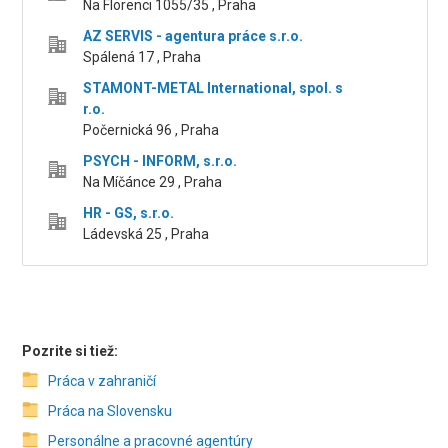
Na Florenci 1055/35 , Praha
AZ SERVIS - agentura práce s.r.o.
Spálená 17 , Praha
STAMONT-METAL International, spol. s
r.o.
Počernická 96 , Praha
PSYCH - INFORM, s.r.o.
Na Míčánce 29 , Praha
HR - GS, s.r.o.
Ládevská 25 , Praha
Pozrite si tiež:
Práca v zahraničí
Práca na Slovensku
Personálne a pracovné agentúry