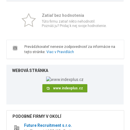
Zatiaľ bez hodnotenia
Túto firmu zatiaľ nikto nehodnotil.
Poznáš ju? Pridaj k nej svoje hodnotenie.
Prevádzkovateľ nenesie zodpovednosť za informácie na
tejto stránke.
Viac v Pravidlách
WEBOVÁ STRÁNKA
www.indexplus.cz
PODOBNÉ FIRMY V OKOLÍ
Future Recruitment s.r.o.